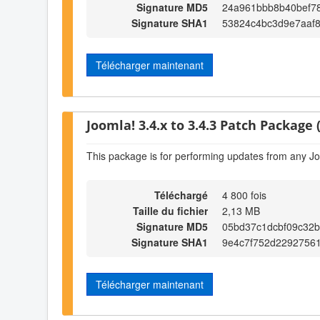
Signature MD5
24a961bbb8b40bef78
Signature SHA1
53824c4bc3d9e7aaf
Télécharger maintenant
Joomla! 3.4.x to 3.4.3 Patch Package (
This package is for performing updates from any Jo
Téléchargé
4 800 fois
Taille du fichier
2,13 MB
Signature MD5
05bd37c1dcbf09c32
Signature SHA1
9e4c7f752d22927561
Télécharger maintenant