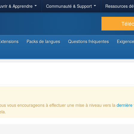
vrir & Apprendre
Communauté & Support
Ressources dé
Télé
xtensions
Packs de langues
Questions fréquentes
Exigence
Nous vous encourageons à effectuer une mise à niveau vers la
dernière 
ela.