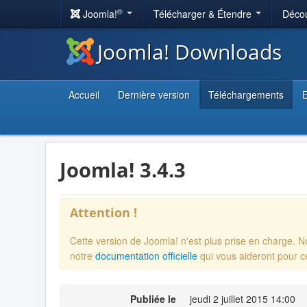
®
Joomla!
Télécharger & Étendre
Décou
Joomla! Downloads
Accueil
Dernière version
Téléchargements
E
Joomla! 3.4.3
Attention !
Cette version de Joomla! n'est plus prise en charge. 
notre
documentation officielle
qui vous aideront pour c
Publiée le
jeudi 2 juillet 2015 14:00