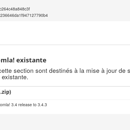
c264c48a848c3f
2236646da1f947127790b4
omla! existante
te section sont destinés à la mise à jour de s
 existante.
.zip)
omla! 3.4 release to 3.4.3