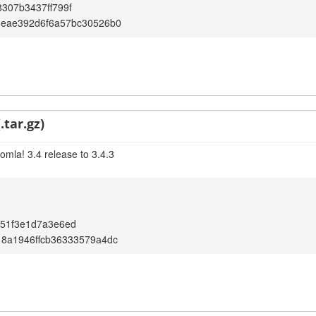
307b3437ff799f
8eae392d6f6a57bc30526b0
.tar.gz)
omla! 3.4 release to 3.4.3
b51f3e1d7a3e6ed
8a1946ffcb36333579a4dc