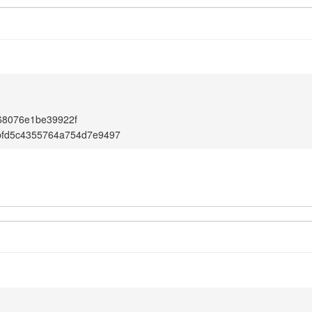
68076e1be39922f
bfd5c4355764a754d7e9497