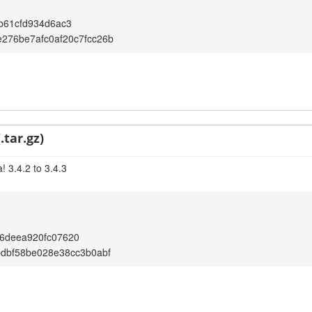
b61cfd934d6ac3
276be7afc0af20c7fcc26b
.tar.gz)
 3.4.2 to 3.4.3
6deea920fc07620
bdbf58be028e38cc3b0abf