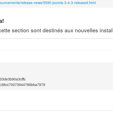
nouncements/release-news/5590-joomla-3-4-3-released.html
a!
te section sont destinés aux nouvelles install
03de3b90a3cffb
c38cc70073944786bba7979