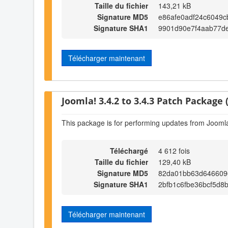
Taille du fichier
143,21 kB
Signature MD5
e86afe0adf24c6049c
Signature SHA1
9901d90e7f4aab77de
Télécharger maintenant
Joomla! 3.4.2 to 3.4.3 Patch Package (
This package is for performing updates from Joomla!
Téléchargé
4 612 fois
Taille du fichier
129,40 kB
Signature MD5
82da01bb63d646609
Signature SHA1
2bfb1c6fbe36bcf5d8
Télécharger maintenant