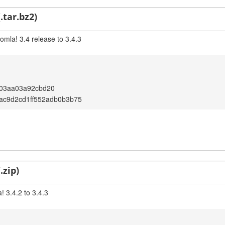
.tar.bz2)
omla! 3.4 release to 3.4.3
e03aa03a92cbd20
ac9d2cd1ff552adb0b3b75
.zip)
 3.4.2 to 3.4.3