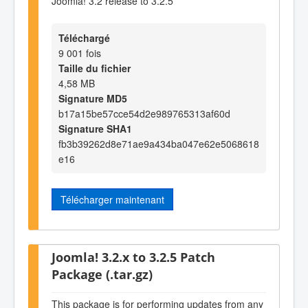
Joomla! 3.2 release to 3.2.5
Téléchargé
9 001 fois
Taille du fichier
4,58 MB
Signature MD5
b17a15be57cce54d2e989765313af60d
Signature SHA1
fb3b39262d8e71ae9a434ba047e62e5068618
e16
Télécharger maintenant
Joomla! 3.2.x to 3.2.5 Patch
Package (.tar.gz)
This package is for performing updates from any