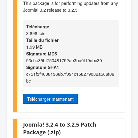
This package is for performing updates from any
Joomla! 3.2 release to 3.2.5
Téléchargé
3 896 fois
Taille du fichier
1,99 MB
Signature MD5
93cbe35bf750481792ae3ba0f19dbc30
Signature SHA1
c751f3f40081366b7f094c158279082a566f06
bc
Télécharger maintenant
Joomla! 3.2.4 to 3.2.5 Patch
Package (.zip)