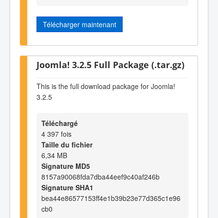
Télécharger maintenant
Joomla! 3.2.5 Full Package (.tar.gz)
This is the full download package for Joomla!
3.2.5
Téléchargé
4 397 fois
Taille du fichier
6,34 MB
Signature MD5
8157a90068fda7dba44eef9c40af246b
Signature SHA1
bea44e86577153ff4e1b39b23e77d365c1e96
cb0