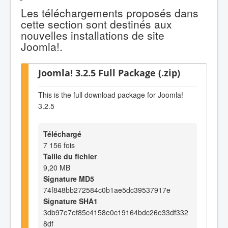
Les téléchargements proposés dans
cette section sont destinés aux
nouvelles installations de site
Joomla!.
Joomla! 3.2.5 Full Package (.zip)
This is the full download package for Joomla!
3.2.5
Téléchargé
7 156 fois
Taille du fichier
9,20 MB
Signature MD5
74f848bb272584c0b1ae5dc39537917e
Signature SHA1
3db97e7ef85c4158e0c19164bdc26e33df332
8df