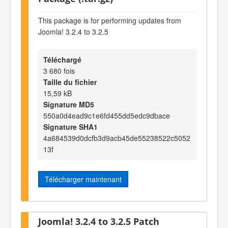
This package is for performing updates from
Joomla! 3.2.4 to 3.2.5
Téléchargé
3 680 fois
Taille du fichier
15,59 kB
Signature MD5
550a0d4ead9c1e6fd455dd5edc9dbace
Signature SHA1
4a684539d0dcfb3d9acb45de55238522c5052
13f
Télécharger maintenant
Joomla! 3.2.4 to 3.2.5 Patch