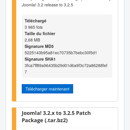
Joomla! 3.2 release to 3.2.5
Téléchargé
3 965 fois
Taille du fichier
2,68 MB
Signature MD5
5225143b95a81ec70735b7bebc30f5d1
Signature SHA1
3fca7ff89a96435b29d01d6a9f3c72a86288fef
7
Télécharger maintenant
Joomla! 3.2.x to 3.2.5 Patch
Package (.tar.bz2)