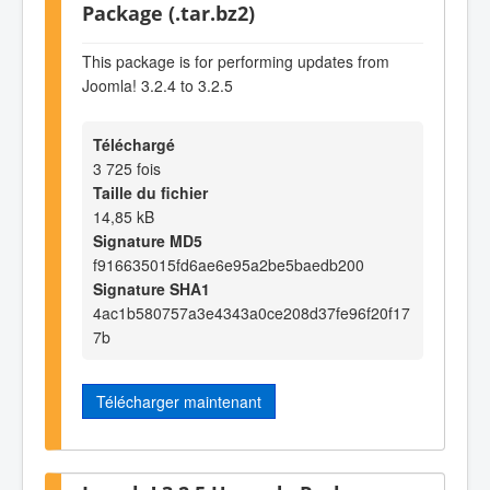
Package (.tar.bz2)
This package is for performing updates from
Joomla! 3.2.4 to 3.2.5
Téléchargé
3 725 fois
Taille du fichier
14,85 kB
Signature MD5
f916635015fd6ae6e95a2be5baedb200
Signature SHA1
4ac1b580757a3e4343a0ce208d37fe96f20f17
7b
Télécharger maintenant