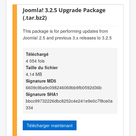
Joomla! 3.2.5 Upgrade Package
(.tar.bz2)
This package is for performing updates from
Joomla! 2.5 and previous 3.x releases to 3.2.5
Téléchargé
4 054 fois
Taille du fichier
4,14 MB
Signature MD5
6609c9ba9c098246069bb9fb0592d36b
Signature SHA1
bbcc99732226dbc8252c4e241e9e0c7f8ce0a
334
Télécharger maintenant