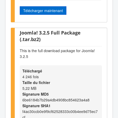
Télécharger maintenant
Joomla! 3.2.5 Full Package
(.tar.bz2)
This is the full download package for Joomla!
3.2.5
Téléchargé
4 246 fois
Taille du fichier
5,22 MB
Signature MD5
6be6184b7b29a4db4908bc854623a4a8
Signature SHA1
f4ac30ccb0e9f9cf62528333c00b4ee9d75ec7
cf