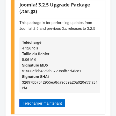
Joomla! 3.2.5 Upgrade Package
(.tar.gz)
This package is for performing updates from
Joomla! 2.5 and previous 3.x releases to 3.2.5
Téléchargé
4 126 fois
Taille du fichier
5,06 MB
Signature MD5
519665ffeb48cfab6729b8fb77f4fce1
Signature SHA1
32697bb7542955ea8da9d39a20a020e53fa34
2f4
Télécharger maintenant