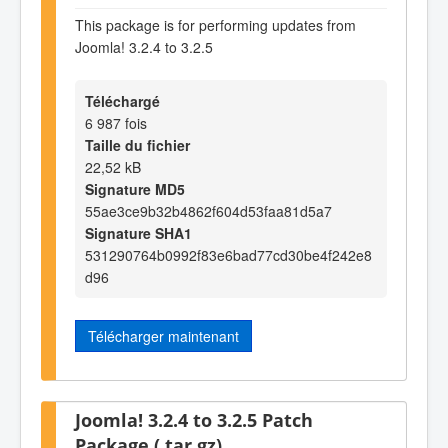
This package is for performing updates from
Joomla! 3.2.4 to 3.2.5
Téléchargé
6 987 fois
Taille du fichier
22,52 kB
Signature MD5
55ae3ce9b32b4862f604d53faa81d5a7
Signature SHA1
531290764b0992f83e6bad77cd30be4f242e8
d96
Télécharger maintenant
Joomla! 3.2.4 to 3.2.5 Patch
Package (.tar.gz)