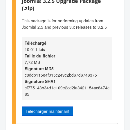
Joomla! 3.2.5 Upgrade Package
(.zip)
This package is for performing updates from
Joomla! 2.5 and previous 3.x releases to 3.2.5
Téléchargé
10 011 fois
Taille du fichier
7,72 MB
Signature MD5
c8ddb115e4f015c249c2bd67d6746375
Signature SHA1
cf775143b34d1e109e2cd2fa3421154ac8474c
85
Télécharger maintenant