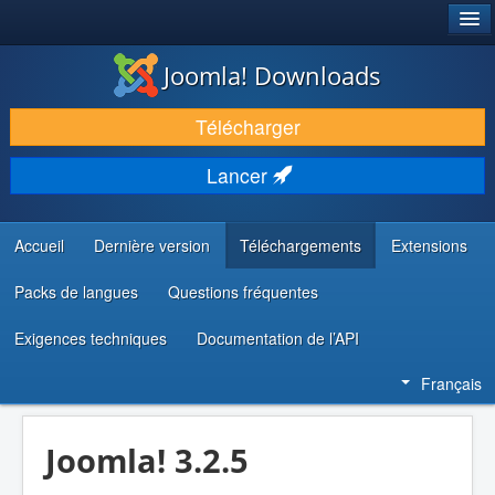
®
JOOMLA!
Joomla! Downloads
TÉLÉCHARGER & ÉTENDRE
Télécharger
DÉCOUVRIR & APPRENDRE
Lancer
COMMUNAUTÉ & SUPPORT
RESSOURCES DÉVELOPPEURS
Accueil
Dernière version
Téléchargements
Extensions
Packs de langues
Questions fréquentes
Exigences techniques
Documentation de l’API
Français
Joomla! 3.2.5