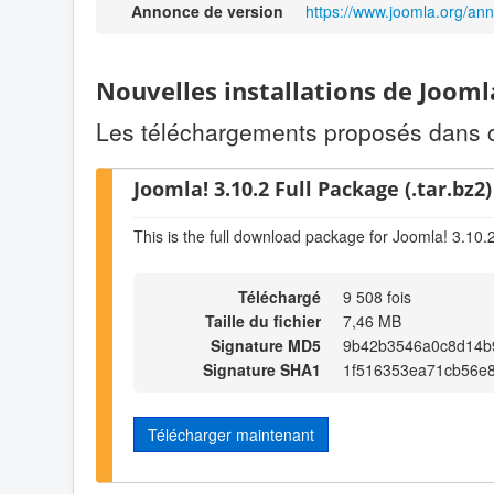
Annonce de version
https://www.joomla.org/an
Nouvelles installations de Jooml
Les téléchargements proposés dans cet
Joomla! 3.10.2 Full Package (.tar.bz2)
This is the full download package for Joomla! 3.10.
Téléchargé
9 508 fois
Taille du fichier
7,46 MB
Signature MD5
9b42b3546a0c8d14b
Signature SHA1
1f516353ea71cb56e
Télécharger maintenant