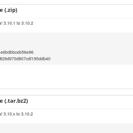
 (.zip)
! 3.10.1 to 3.10.2
4e6bdbbceb56e96
f829d970d807cdf195ddb40
 (.tar.bz2)
! 3.10.x to 3.10.2