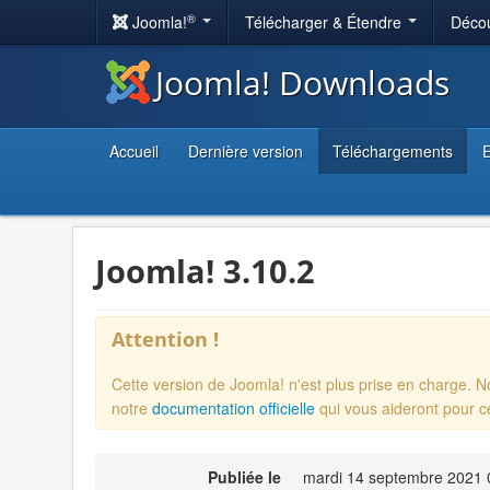
®
Joomla!
Télécharger & Étendre
Décou
Joomla! Downloads
Accueil
Dernière version
Téléchargements
E
Joomla! 3.10.2
Attention !
Cette version de Joomla! n'est plus prise en charge. 
notre
documentation officielle
qui vous aideront pour c
Publiée le
mardi 14 septembre 2021 