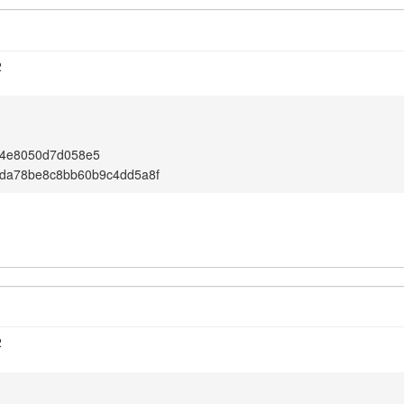
2
34e8050d7d058e5
da78be8c8bb60b9c4dd5a8f
2