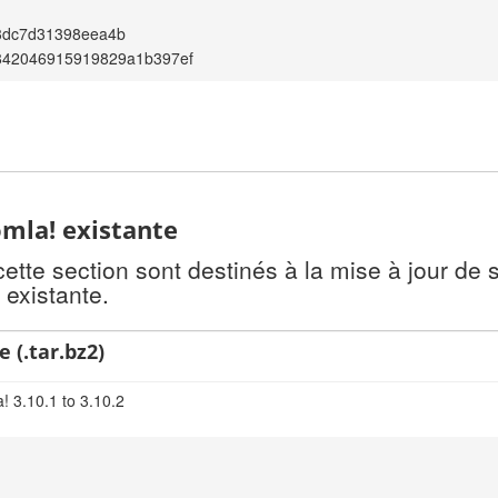
3dc7d31398eea4b
842046915919829a1b397ef
omla! existante
te section sont destinés à la mise à jour de s
 existante.
 (.tar.bz2)
! 3.10.1 to 3.10.2