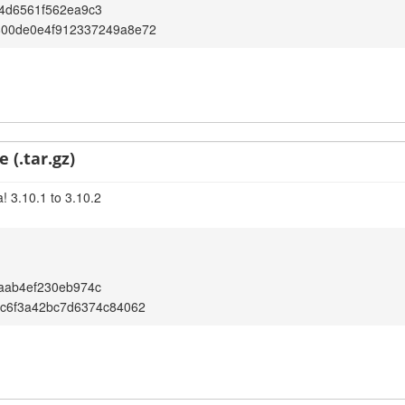
4d6561f562ea9c3
800de0e4f912337249a8e72
 (.tar.gz)
! 3.10.1 to 3.10.2
aab4ef230eb974c
fc6f3a42bc7d6374c84062