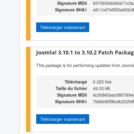
Signature MD5
6570b354d40a71c3a
Signature SHA1
e611cd7e9f23a632c
Télécharger maintenant
Joomla! 3.10.1 to 3.10.2 Patch Package
This package is for performing updates from Joomla
Téléchargé
6 220 fois
Taille du fichier
49,35 kB
Signature MD5
6c30865aac0807694
Signature SHA1
7bb8c92f9bc8c222fd
Télécharger maintenant