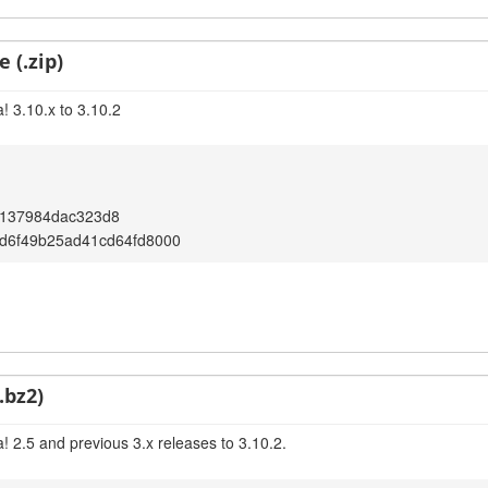
 (.zip)
! 3.10.x to 3.10.2
4137984dac323d8
d6f49b25ad41cd64fd8000
.bz2)
! 2.5 and previous 3.x releases to 3.10.2.