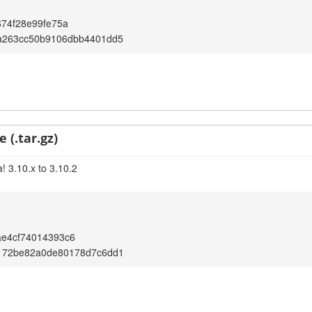
674f28e99fe75a
a263cc50b9106dbb4401dd5
 (.tar.gz)
! 3.10.x to 3.10.2
ae4cf74014393c6
172be82a0de80178d7c6dd1