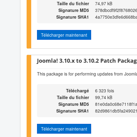
Taille du fichier
74,97 kB
Signature MD5
378dbcdf9f2f876802
Signature SHA1
4a7750e3dfe6d668b
Télécharger maintenant
Joomla! 3.10.x to 3.10.2 Patch Package
This package is for performing updates from Joomla
Téléchargé
6 323 fois
Taille du fichier
99,74 kB
Signature MD5
81e0da0c68e7118f1
Signature SHA1
82d9861db5fa24902
Télécharger maintenant