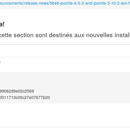
nouncements/release-news/5848-joomla-4-0-3-and-joomla-3-10-2-are-
a!
te section sont destinés aux nouvelles install
2
99062d9e02c2569
8f311713c05c27e07677b20