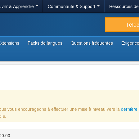
vrir & Apprendre
Communauté & Support
Ressources dé
Télé
xtensions
Packs de langues
Questions fréquentes
Exigence
Nous vous encourageons à effectuer une mise à niveau vers la
dernière 
ela.
00:00