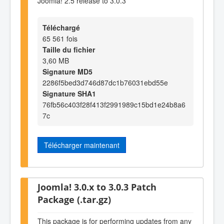
Joomla! 2.5 release to 3.0.3
Téléchargé
65 561 fois
Taille du fichier
3,60 MB
Signature MD5
2286f5bed3d746d87dc1b76031ebd55e
Signature SHA1
76fb56c403f28f413f2991989c15bd1e24b8a6
7c
Télécharger maintenant
Joomla! 3.0.x to 3.0.3 Patch
Package (.tar.gz)
This package is for performing updates from any