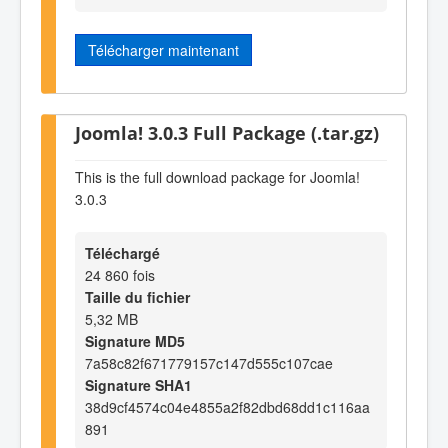
Télécharger maintenant
Joomla! 3.0.3 Full Package (.tar.gz)
This is the full download package for Joomla!
3.0.3
Téléchargé
24 860 fois
Taille du fichier
5,32 MB
Signature MD5
7a58c82f671779157c147d555c107cae
Signature SHA1
38d9cf4574c04e4855a2f82dbd68dd1c116aa
891