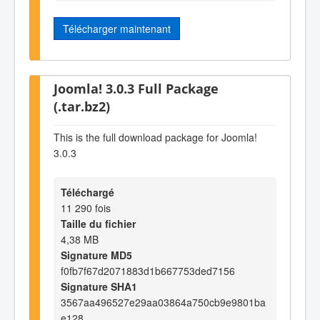
Télécharger maintenant
Joomla! 3.0.3 Full Package
(.tar.bz2)
This is the full download package for Joomla!
3.0.3
Téléchargé
11 290 fois
Taille du fichier
4,38 MB
Signature MD5
f0fb7f67d2071883d1b667753ded7156
Signature SHA1
3567aa496527e29aa03864a750cb9e9801ba
e128