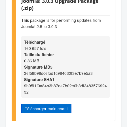
Joomla! 3.0.3 Upgrade Package
(.zip)
This package is for performing updates from
Joomla! 2.5 to 3.0.3
Téléchargé
160 657 fois
Taille du fichier
6,86 MB
Signature MD5
36f58b98dc6fbd1c984032f3e7b9e5a3
Signature SHA1
9b95f1f0a84b3b87ea7b02e6b3df3483576924
32
Télécharger maintenant