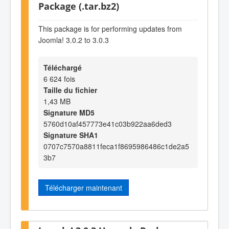
Package (.tar.bz2)
This package is for performing updates from
Joomla! 3.0.2 to 3.0.3
Téléchargé
6 624 fois
Taille du fichier
1,43 MB
Signature MD5
5760d10af457773e41c03b922aa6ded3
Signature SHA1
0707c7570a8811feca1f8695986486c1de2a5
3b7
Télécharger maintenant