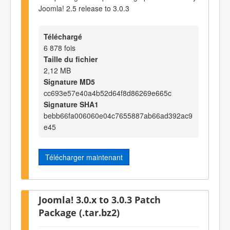
Joomla! 2.5 release to 3.0.3
Téléchargé
6 878 fois
Taille du fichier
2,12 MB
Signature MD5
cc693e57e40a4b52d64f8d86269e665c
Signature SHA1
bebb66fa006060e04c7655887ab66ad392ac9
e45
Télécharger maintenant
Joomla! 3.0.x to 3.0.3 Patch
Package (.tar.bz2)