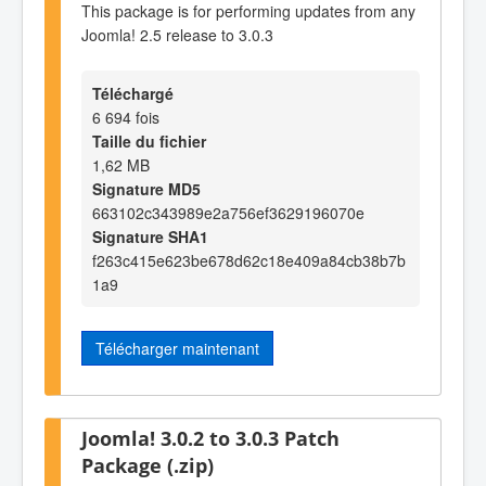
This package is for performing updates from any
Joomla! 2.5 release to 3.0.3
Téléchargé
6 694 fois
Taille du fichier
1,62 MB
Signature MD5
663102c343989e2a756ef3629196070e
Signature SHA1
f263c415e623be678d62c18e409a84cb38b7b
1a9
Télécharger maintenant
Joomla! 3.0.2 to 3.0.3 Patch
Package (.zip)