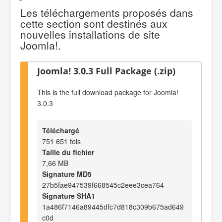
Les téléchargements proposés dans
cette section sont destinés aux
nouvelles installations de site
Joomla!.
Joomla! 3.0.3 Full Package (.zip)
This is the full download package for Joomla!
3.0.3
Téléchargé
751 651 fois
Taille du fichier
7,66 MB
Signature MD5
27b5fae947539f668545c2eee3cea764
Signature SHA1
1a486f7146a89445dfc7d818c309b675ad649
c0d