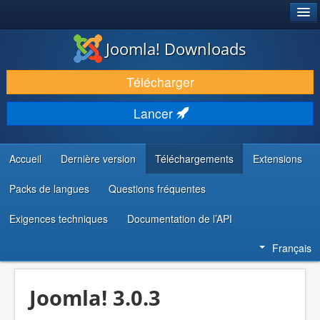
®
JOOMLA!
Joomla! Downloads
TÉLÉCHARGER & ÉTENDRE
Télécharger
DÉCOUVRIR & APPRENDRE
Lancer
COMMUNAUTÉ & SUPPORT
RESSOURCES DÉVELOPPEURS
Accueil
Dernière version
Téléchargements
Extensions
Packs de langues
Questions fréquentes
Exigences techniques
Documentation de l’API
Français
Joomla! 3.0.3