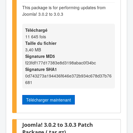
This package is for performing updates from
Joomla! 3.0.2 to 3.0.3
Téléchargé
11 645 fois
Taille du fichier
3,40 MB
Signature MD5
f23fdf177d17383e8d3198abac0f34bc
Signature SHA1
0d743273a194436f646e372b934c678d37b76
681
Télécharger maintenant
Joomla! 3.0.2 to 3.0.3 Patch
Package (.tar.gz)