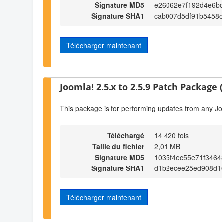
Signature MD5
e26062e7f192d4e6b
Signature SHA1
cab007d5df91b5458c
Télécharger maintenant
Joomla! 2.5.x to 2.5.9 Patch Package (
This package is for performing updates from any Jo
Téléchargé
14 420 fois
Taille du fichier
2,01 MB
Signature MD5
1035f4ec55e71f346
Signature SHA1
d1b2ecee25ed908d16
Télécharger maintenant