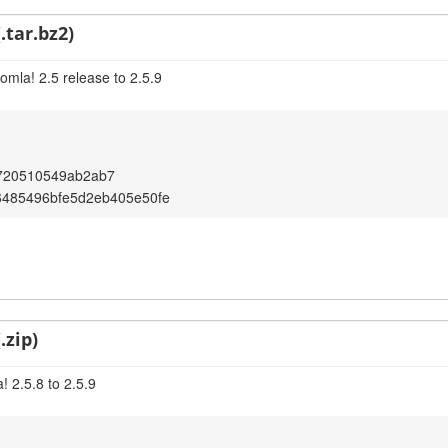
.tar.bz2)
omla! 2.5 release to 2.5.9
720510549ab2ab7
6485496bfe5d2eb405e50fe
.zip)
 2.5.8 to 2.5.9