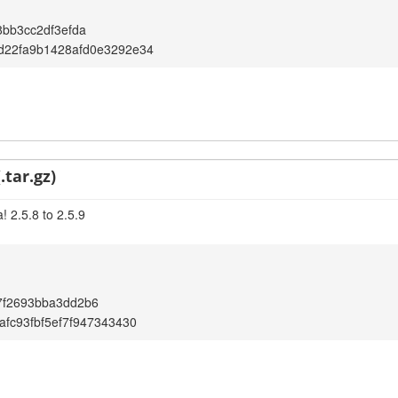
8bb3cc2df3efda
d22fa9b1428afd0e3292e34
.tar.gz)
 2.5.8 to 2.5.9
7f2693bba3dd2b6
afc93fbf5ef7f947343430