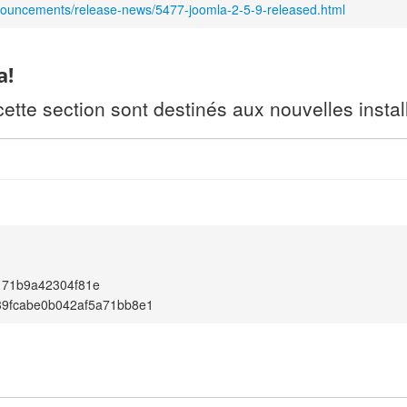
nouncements/release-news/5477-joomla-2-5-9-released.html
a!
te section sont destinés aux nouvelles install
171b9a42304f81e
39fcabe0b042af5a71bb8e1