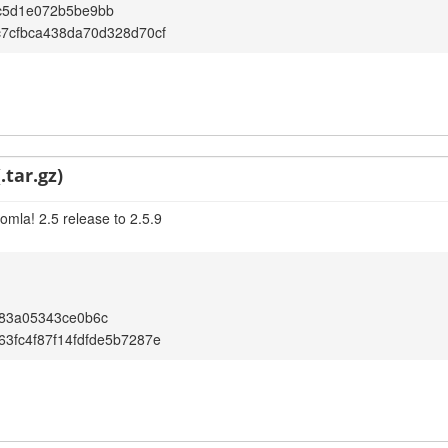
c5d1e072b5be9bb
7cfbca438da70d328d70cf
.tar.gz)
omla! 2.5 release to 2.5.9
483a05343ce0b6c
3fc4f87f14fdfde5b7287e