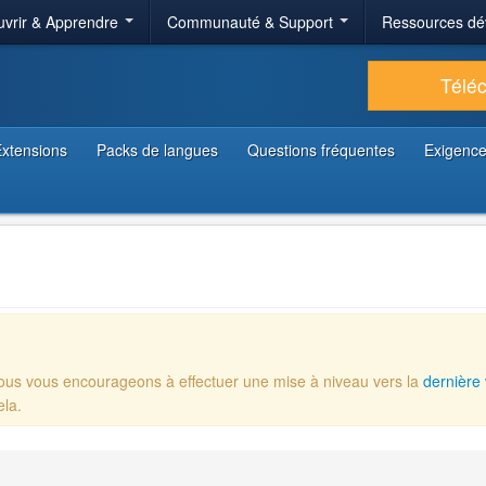
vrir & Apprendre
Communauté & Support
Ressources dé
Télé
xtensions
Packs de langues
Questions fréquentes
Exigence
Nous vous encourageons à effectuer une mise à niveau vers la
dernière 
ela.