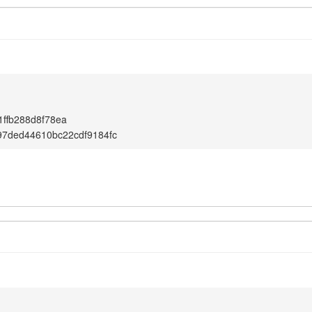
1ffb288d8f78ea
97ded44610bc22cdf9184fc