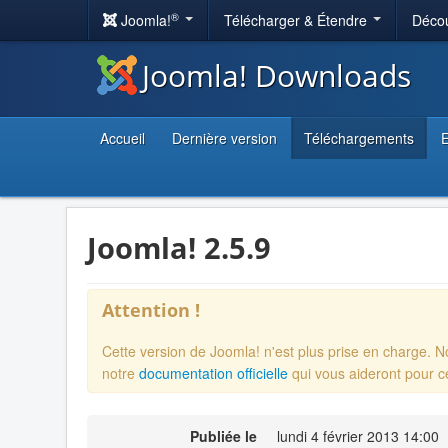
®
Joomla!
Télécharger & Étendre
Décou
Joomla! Downloads
Accueil
Dernière version
Téléchargements
E
Joomla! 2.5.9
Attention !
Cette version de Joomla! n'est plus prise en charge. 
notre
documentation officielle
qui vous aideront pour c
Publiée le
lundi 4 février 2013 14:00