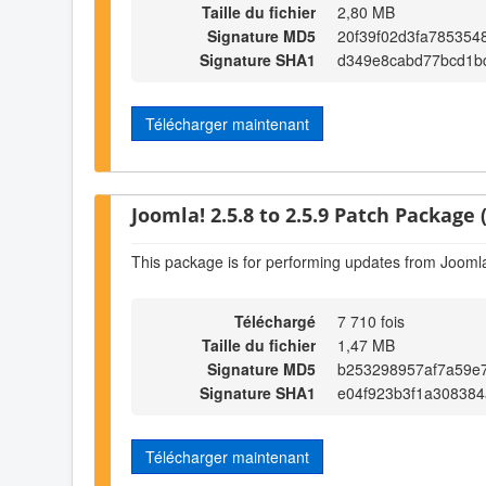
Taille du fichier
2,80 MB
Signature MD5
20f39f02d3fa785354
Signature SHA1
d349e8cabd77bcd1b
Télécharger maintenant
Joomla! 2.5.8 to 2.5.9 Patch Package (
This package is for performing updates from Joomla!
Téléchargé
7 710 fois
Taille du fichier
1,47 MB
Signature MD5
b253298957af7a59e
Signature SHA1
e04f923b3f1a308384
Télécharger maintenant