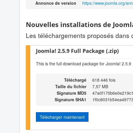
Annonce de version
https://www.joomla.org/an
Nouvelles installations de Jooml
Les téléchargements proposés dans cet
Joomla! 2.5.9 Full Package (.zip)
This is the full download package for Joomla! 2.5.9
Téléchargé
618 446 fois
Taille du fichier
7,57 MB
Signature MD5
47a0f170b6e0e219c
Signature SHA1
1f0c8031b54ea4977
Télécharger maintenant