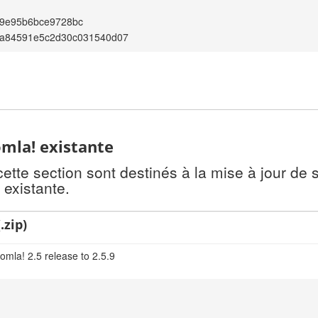
9e95b6bce9728bc
a84591e5c2d30c031540d07
omla! existante
te section sont destinés à la mise à jour de s
 existante.
.zip)
omla! 2.5 release to 2.5.9