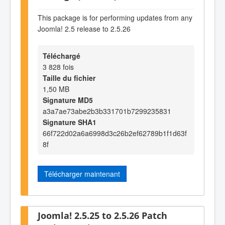
This package is for performing updates from any
Joomla! 2.5 release to 2.5.26
Téléchargé
3 828 fois
Taille du fichier
1,50 MB
Signature MD5
a3a7ae73abe2b3b331701b7299235831
Signature SHA1
66f722d02a6a6998d3c26b2ef62789b1f1d63f
8f
Télécharger maintenant
Joomla! 2.5.25 to 2.5.26 Patch