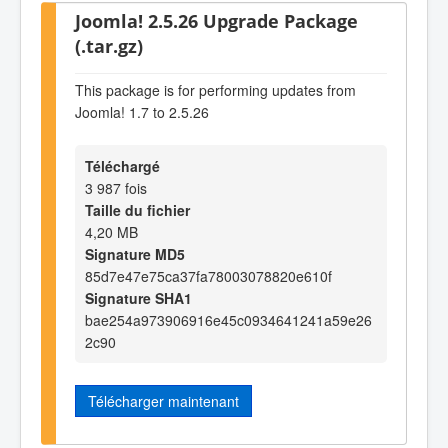
Joomla! 2.5.26 Upgrade Package
(.tar.gz)
This package is for performing updates from
Joomla! 1.7 to 2.5.26
Téléchargé
3 987 fois
Taille du fichier
4,20 MB
Signature MD5
85d7e47e75ca37fa78003078820e610f
Signature SHA1
bae254a973906916e45c0934641241a59e26
2c90
Télécharger maintenant