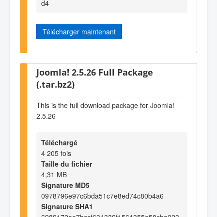
d4
Télécharger maintenant
Joomla! 2.5.26 Full Package
(.tar.bz2)
This is the full download package for Joomla!
2.5.26
Téléchargé
4 205 fois
Taille du fichier
4,31 MB
Signature MD5
0978796e97c6bda51c7e8ed74c80b4a6
Signature SHA1
6989172ae7bccf634339f1561355e58cba223