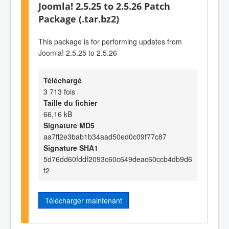
Joomla! 2.5.25 to 2.5.26 Patch
Package (.tar.bz2)
This package is for performing updates from
Joomla! 2.5.25 to 2.5.26
Téléchargé
3 713 fois
Taille du fichier
66,16 kB
Signature MD5
aa7ff2e3bab1b34aad50ed0c09f77c87
Signature SHA1
5d76dd60fddf2093c60c649deac60ccb4db9d6
f2
Télécharger maintenant