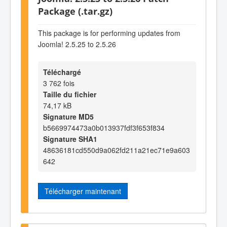
Package (.tar.gz)
This package is for performing updates from
Joomla! 2.5.25 to 2.5.26
Téléchargé
3 762 fois
Taille du fichier
74,17 kB
Signature MD5
b5669974473a0b013937fdf3f653f834
Signature SHA1
48636181cd550d9a062fd211a21ec71e9a603
642
Télécharger maintenant