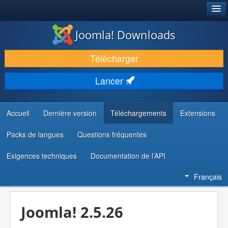
®
JOOMLA!
Joomla! Downloads
TÉLÉCHARGER & ÉTENDRE
Télécharger
DÉCOUVRIR & APPRENDRE
Lancer
COMMUNAUTÉ & SUPPORT
RESSOURCES DÉVELOPPEURS
Accueil
Dernière version
Téléchargements
Extensions
Packs de langues
Questions fréquentes
Exigences techniques
Documentation de l’API
Français
Joomla! 2.5.26