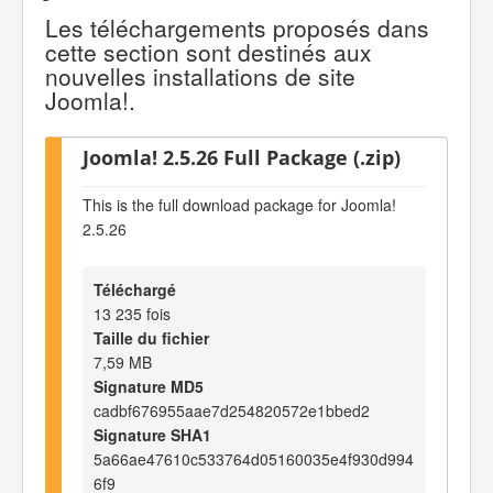
Les téléchargements proposés dans
cette section sont destinés aux
nouvelles installations de site
Joomla!.
Joomla! 2.5.26 Full Package (.zip)
This is the full download package for Joomla!
2.5.26
Téléchargé
13 235 fois
Taille du fichier
7,59 MB
Signature MD5
cadbf676955aae7d254820572e1bbed2
Signature SHA1
5a66ae47610c533764d05160035e4f930d994
6f9