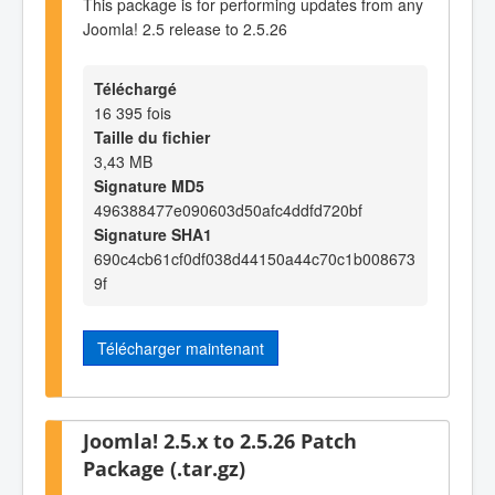
This package is for performing updates from any
Joomla! 2.5 release to 2.5.26
Téléchargé
16 395 fois
Taille du fichier
3,43 MB
Signature MD5
496388477e090603d50afc4ddfd720bf
Signature SHA1
690c4cb61cf0df038d44150a44c70c1b008673
9f
Télécharger maintenant
Joomla! 2.5.x to 2.5.26 Patch
Package (.tar.gz)