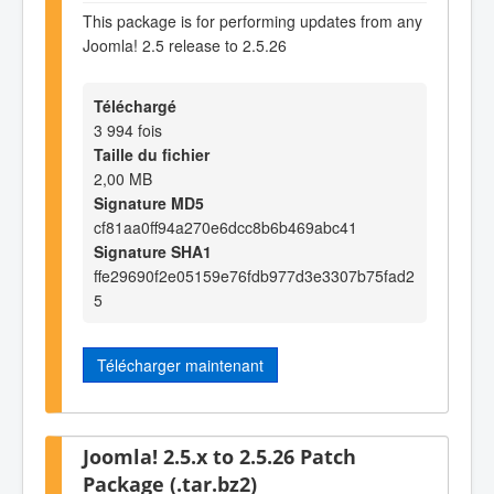
This package is for performing updates from any
Joomla! 2.5 release to 2.5.26
Téléchargé
3 994 fois
Taille du fichier
2,00 MB
Signature MD5
cf81aa0ff94a270e6dcc8b6b469abc41
Signature SHA1
ffe29690f2e05159e76fdb977d3e3307b75fad2
5
Télécharger maintenant
Joomla! 2.5.x to 2.5.26 Patch
Package (.tar.bz2)