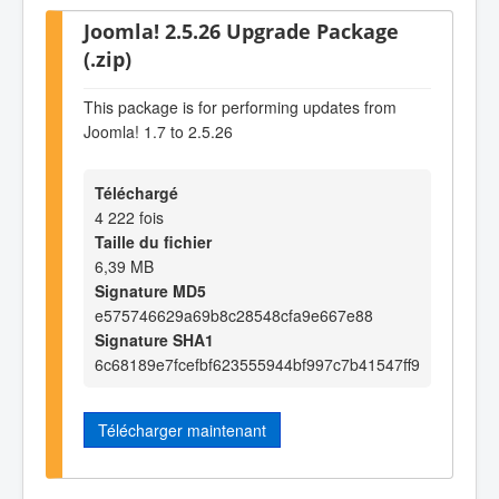
Joomla! 2.5.26 Upgrade Package
(.zip)
This package is for performing updates from
Joomla! 1.7 to 2.5.26
Téléchargé
4 222 fois
Taille du fichier
6,39 MB
Signature MD5
e575746629a69b8c28548cfa9e667e88
Signature SHA1
6c68189e7fcefbf623555944bf997c7b41547ff9
Télécharger maintenant