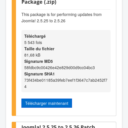
Package (.zip)
This package is for performing updates from
Joomla! 2.5.25 to 2.5.26
Téléchargé
5 543 fois
Taille du fichier
81,68 kB
Signature MD5
58fdbc9c00426e42e829d00d9cc04bc3
Signature SHA1
73f434be01185a39feb7eef1f3647c7ab2452f7
4
Télécharger maintenant
Joomla! 2.5.25 to 2.5.26 Patch