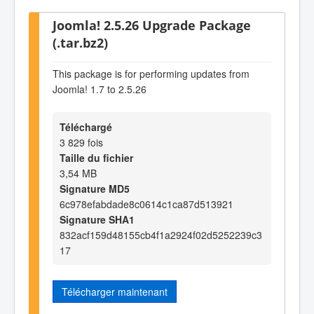
Joomla! 2.5.26 Upgrade Package
(.tar.bz2)
This package is for performing updates from
Joomla! 1.7 to 2.5.26
Téléchargé
3 829 fois
Taille du fichier
3,54 MB
Signature MD5
6c978efabdade8c0614c1ca87d513921
Signature SHA1
832acf159d48155cb4f1a2924f02d5252239c3
17
Télécharger maintenant