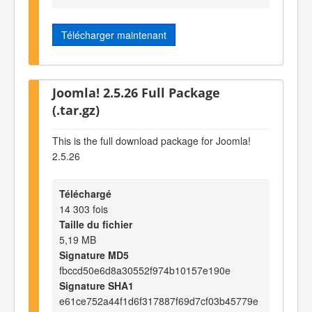
Télécharger maintenant
Joomla! 2.5.26 Full Package
(.tar.gz)
This is the full download package for Joomla!
2.5.26
Téléchargé
14 303 fois
Taille du fichier
5,19 MB
Signature MD5
fbccd50e6d8a30552f974b10157e190e
Signature SHA1
e61ce752a44f1d6f317887f69d7cf03b45779e