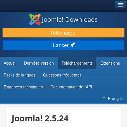
®
JOOMLA!
Joomla! Downloads
TÉLÉCHARGER & ÉTENDRE
Télécharger
DÉCOUVRIR & APPRENDRE
Lancer
COMMUNAUTÉ & SUPPORT
RESSOURCES DÉVELOPPEURS
Accueil
Dernière version
Téléchargements
Extensions
Packs de langues
Questions fréquentes
Exigences techniques
Documentation de l’API
Français
Joomla! 2.5.24