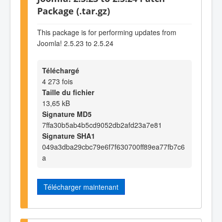
Package (.tar.gz)
This package is for performing updates from
Joomla! 2.5.23 to 2.5.24
Téléchargé
4 273 fois
Taille du fichier
13,65 kB
Signature MD5
7ffa30b5ab4b5cd9052db2afd23a7e81
Signature SHA1
049a3dba29cbc79e6f7f630700ff89ea77fb7c6
a
Télécharger maintenant