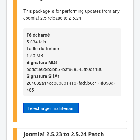
This package is for performing updates from any
Joomla! 2.5 release to 2.5.24
Téléchargé
5 634 fois
Taille du fichier
1,50 MB
Signature MD5
bddcf3e29b3bb57baf66e545fb0d1180
Signature SHA1
204862a14ce8000014167fad9b6c174f856c7
485
Télécharger maintenant
Joomla! 2.5.23 to 2.5.24 Patch