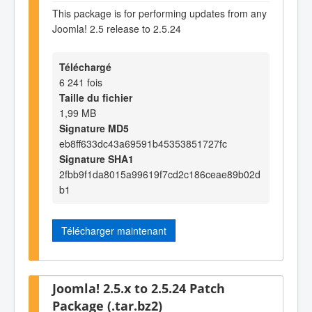
This package is for performing updates from any
Joomla! 2.5 release to 2.5.24
Téléchargé
6 241 fois
Taille du fichier
1,99 MB
Signature MD5
eb8ff633dc43a69591b45353851727fc
Signature SHA1
2fbb9f1da8015a99619f7cd2c186ceae89b02d
b1
Télécharger maintenant
Joomla! 2.5.x to 2.5.24 Patch
Package (.tar.bz2)