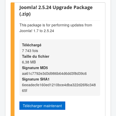
Joomla! 2.5.24 Upgrade Package
(.zip)
This package is for performing updates from
Joomla! 1.7 to 2.5.24
Téléchargé
7 743 fois
Taille du fichier
6,38 MB
Signature MD5
aa61c7792e3d3d986b64d6dd3f8d39c6
Signature SHA1
6eeadecfe160ed1210bce4dba322d26f6c348
65f
Télécharger maintenant