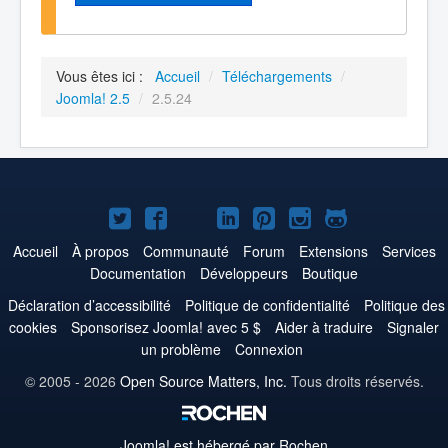
Vous êtes ici :
Accueil
/
Téléchargements
/
Joomla! 2.5
/
2.5.24
Joomla!
Joomla!
Joomla!
Joomla!
Joomla!
Joomla!
Joomla!
sur
sur
sur
sur
sur
sur
sur
Accueil
À propos
Communauté
Forum
Extensions
Services
Documentation
Développeurs
Boutique
Twitter
Facebook
YouTube
LinkedIn
Pinterest
Instagram
GitHub
Déclaration d’accessibilité
Politique de confidentialité
Politique des
cookies
Sponsorisez Joomla! avec 5 $
Aider à traduire
Signaler
un problème
Connexion
© 2005 - 2026
Open Source Matters, Inc.
Tous droits réservés.
Joomla!
est hébergé par Rochen