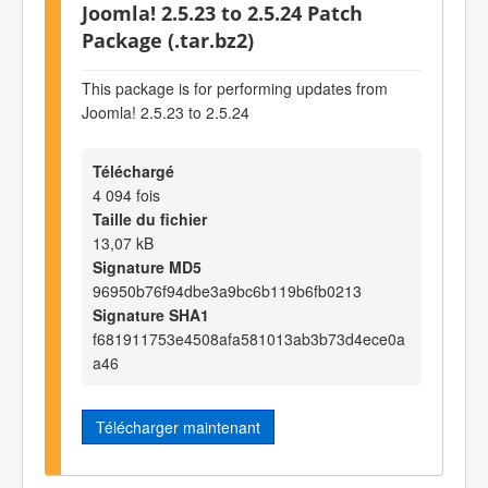
Joomla! 2.5.23 to 2.5.24 Patch
Package (.tar.bz2)
This package is for performing updates from
Joomla! 2.5.23 to 2.5.24
Téléchargé
4 094 fois
Taille du fichier
13,07 kB
Signature MD5
96950b76f94dbe3a9bc6b119b6fb0213
Signature SHA1
f681911753e4508afa581013ab3b73d4ece0a
a46
Télécharger maintenant