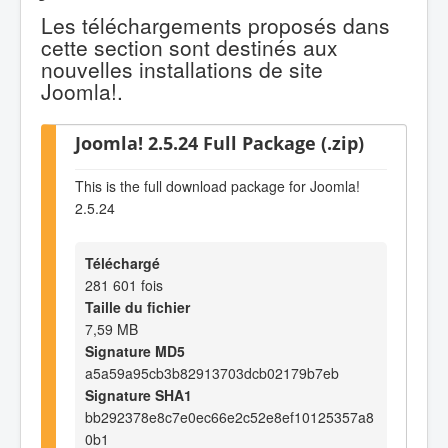
Les téléchargements proposés dans
cette section sont destinés aux
nouvelles installations de site
Joomla!.
Joomla! 2.5.24 Full Package (.zip)
This is the full download package for Joomla!
2.5.24
Téléchargé
281 601 fois
Taille du fichier
7,59 MB
Signature MD5
a5a59a95cb3b82913703dcb02179b7eb
Signature SHA1
bb292378e8c7e0ec66e2c52e8ef10125357a8
0b1