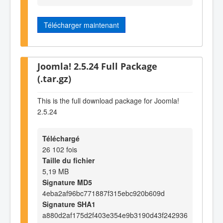
Télécharger maintenant
Joomla! 2.5.24 Full Package
(.tar.gz)
This is the full download package for Joomla!
2.5.24
Téléchargé
26 102 fois
Taille du fichier
5,19 MB
Signature MD5
4eba2af96bc771887f315ebc920b609d
Signature SHA1
a880d2af175d2f403e354e9b3190d43f242936