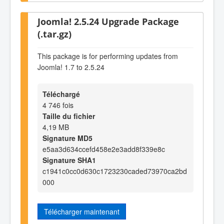
Joomla! 2.5.24 Upgrade Package
(.tar.gz)
This package is for performing updates from
Joomla! 1.7 to 2.5.24
Téléchargé
4 746 fois
Taille du fichier
4,19 MB
Signature MD5
e5aa3d634ccefd458e2e3add8f339e8c
Signature SHA1
c1941c0cc0d630c1723230caded73970ca2bd
000
Télécharger maintenant