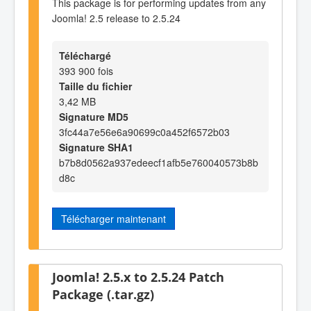
This package is for performing updates from any
Joomla! 2.5 release to 2.5.24
Téléchargé
393 900 fois
Taille du fichier
3,42 MB
Signature MD5
3fc44a7e56e6a90699c0a452f6572b03
Signature SHA1
b7b8d0562a937edeecf1afb5e760040573b8b
d8c
Télécharger maintenant
Joomla! 2.5.x to 2.5.24 Patch
Package (.tar.gz)