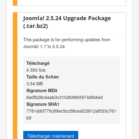
Joomla! 2.5.24 Upgrade Package
(.tar.bz2)
This package is for performing updates from
Joomla! 1.7 to 2.5.24
Téléchargé
4 393 fois
Taille du fichier
3,54 MB
Signature MD5
6a0fb28c4aab3c3152b99b5974dfd4ed
Signature SHA1
7781ddd775c89ec5cc58ceaf23812af533c761
b9
Télécharger maintenant