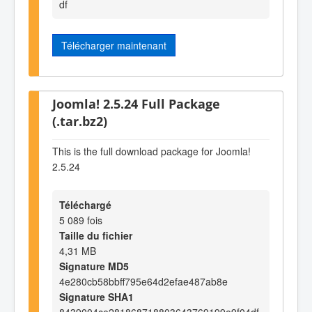
df
Télécharger maintenant
Joomla! 2.5.24 Full Package
(.tar.bz2)
This is the full download package for Joomla!
2.5.24
Téléchargé
5 089 fois
Taille du fichier
4,31 MB
Signature MD5
4e280cb58bbff795e64d2efae487ab8e
Signature SHA1
8439004ce281868718803643769199e9f04df