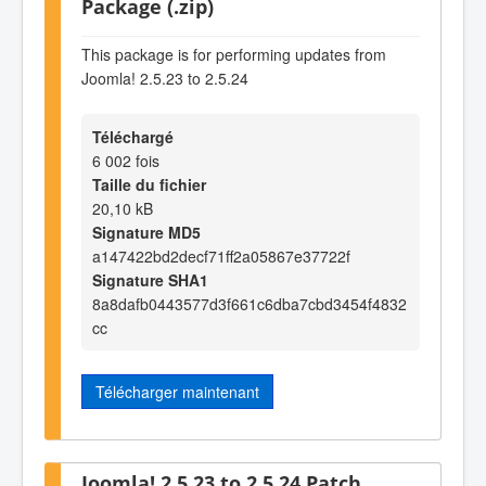
Package (.zip)
This package is for performing updates from
Joomla! 2.5.23 to 2.5.24
Téléchargé
6 002 fois
Taille du fichier
20,10 kB
Signature MD5
a147422bd2decf71ff2a05867e37722f
Signature SHA1
8a8dafb0443577d3f661c6dba7cbd3454f4832
cc
Télécharger maintenant
Joomla! 2.5.23 to 2.5.24 Patch