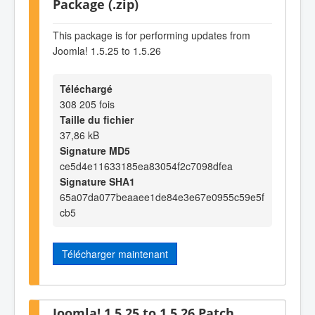
Package (.zip)
This package is for performing updates from
Joomla! 1.5.25 to 1.5.26
Téléchargé
308 205 fois
Taille du fichier
37,86 kB
Signature MD5
ce5d4e11633185ea83054f2c7098dfea
Signature SHA1
65a07da077beaaee1de84e3e67e0955c59e5f
cb5
Télécharger maintenant
Joomla! 1.5.25 to 1.5.26 Patch