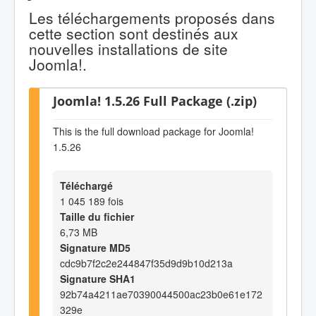
Les téléchargements proposés dans
cette section sont destinés aux
nouvelles installations de site
Joomla!.
Joomla! 1.5.26 Full Package (.zip)
This is the full download package for Joomla!
1.5.26
Téléchargé
1 045 189 fois
Taille du fichier
6,73 MB
Signature MD5
cdc9b7f2c2e244847f35d9d9b10d213a
Signature SHA1
92b74a4211ae70390044500ac23b0e61e172
329e