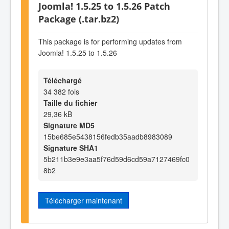
Joomla! 1.5.25 to 1.5.26 Patch
Package (.tar.bz2)
This package is for performing updates from
Joomla! 1.5.25 to 1.5.26
Téléchargé
34 382 fois
Taille du fichier
29,36 kB
Signature MD5
15be685e5438156fedb35aadb8983089
Signature SHA1
5b211b3e9e3aa5f76d59d6cd59a7127469fc0
8b2
Télécharger maintenant