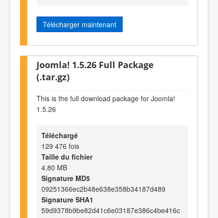
Télécharger maintenant
Joomla! 1.5.26 Full Package
(.tar.gz)
This is the full download package for Joomla!
1.5.26
Téléchargé
129 476 fois
Taille du fichier
4,80 MB
Signature MD5
09251366ec2b48e638e358b34187d489
Signature SHA1
59d9378b9be82d41c6e03187e386c4be416c