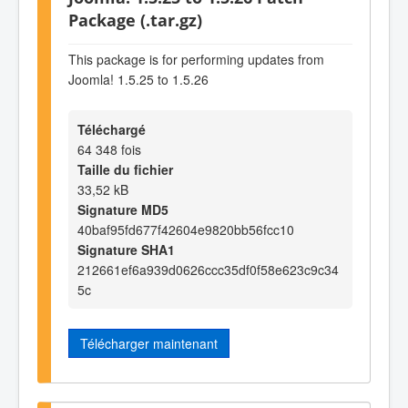
Package (.tar.gz)
This package is for performing updates from
Joomla! 1.5.25 to 1.5.26
Téléchargé
64 348 fois
Taille du fichier
33,52 kB
Signature MD5
40baf95fd677f42604e9820bb56fcc10
Signature SHA1
212661ef6a939d0626ccc35df0f58e623c9c34
5c
Télécharger maintenant