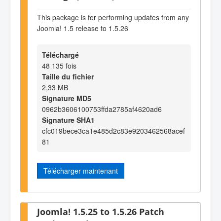
This package is for performing updates from any
Joomla! 1.5 release to 1.5.26
Téléchargé
48 135 fois
Taille du fichier
2,33 MB
Signature MD5
0962b3606100753ffda2785af4620ad6
Signature SHA1
cfc019bece3ca1e485d2c83e9203462568acef
81
Télécharger maintenant
Joomla! 1.5.25 to 1.5.26 Patch