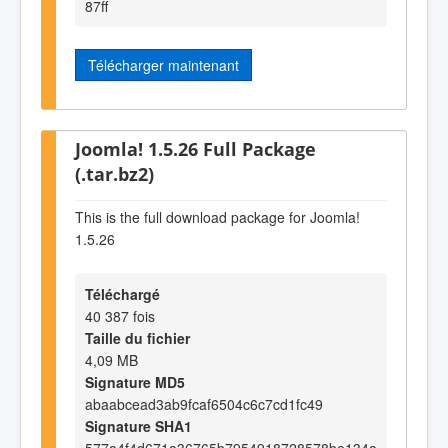
87ff
Télécharger maintenant
Joomla! 1.5.26 Full Package
(.tar.bz2)
This is the full download package for Joomla!
1.5.26
Téléchargé
40 387 fois
Taille du fichier
4,09 MB
Signature MD5
abaabcead3ab9fcaf6504c6c7cd1fc49
Signature SHA1
577a4f4d671a36765b7954918728578be134a