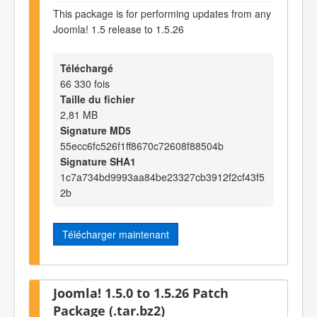
This package is for performing updates from any
Joomla! 1.5 release to 1.5.26
Téléchargé
66 330 fois
Taille du fichier
2,81 MB
Signature MD5
55ecc6fc526f1ff8670c72608f88504b
Signature SHA1
1c7a734bd9993aa84be23327cb3912f2cf43f5
2b
Télécharger maintenant
Joomla! 1.5.0 to 1.5.26 Patch
Package (.tar.bz2)