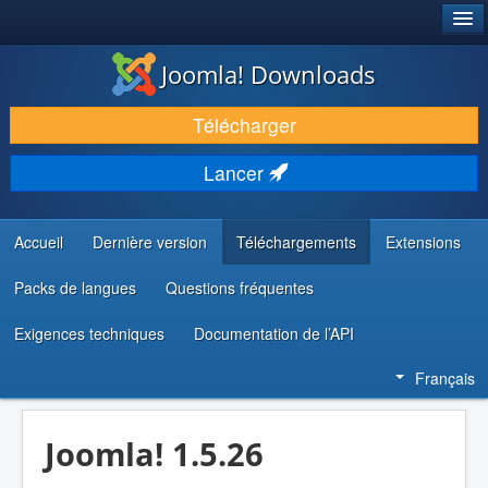
®
JOOMLA!
Joomla! Downloads
TÉLÉCHARGER & ÉTENDRE
Télécharger
DÉCOUVRIR & APPRENDRE
Lancer
COMMUNAUTÉ & SUPPORT
RESSOURCES DÉVELOPPEURS
Accueil
Dernière version
Téléchargements
Extensions
Packs de langues
Questions fréquentes
Exigences techniques
Documentation de l’API
Français
Joomla! 1.5.26