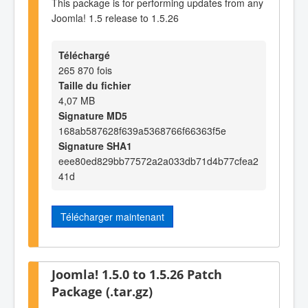
This package is for performing updates from any
Joomla! 1.5 release to 1.5.26
Téléchargé
265 870 fois
Taille du fichier
4,07 MB
Signature MD5
168ab587628f639a5368766f66363f5e
Signature SHA1
eee80ed829bb77572a2a033db71d4b77cfea2
41d
Télécharger maintenant
Joomla! 1.5.0 to 1.5.26 Patch
Package (.tar.gz)