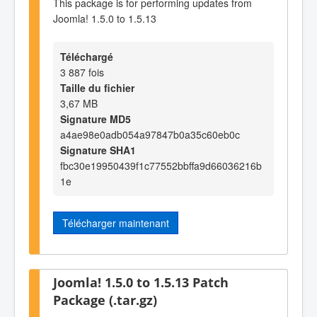
This package is for performing updates from
Joomla! 1.5.0 to 1.5.13
Téléchargé
3 887 fois
Taille du fichier
3,67 MB
Signature MD5
a4ae98e0adb054a97847b0a35c60eb0c
Signature SHA1
fbc30e19950439f1c77552bbffa9d66036216b
1e
Télécharger maintenant
Joomla! 1.5.0 to 1.5.13 Patch
Package (.tar.gz)