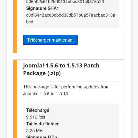
506a02c61b25d0134ebbc801c9376a20
Signature SHA1
c0df6443ace3ebdd03db57b6a57aacbae313a
bcd
Télécharger maintenant
Joomla! 1.5.6 to 1.5.13 Patch
Package (.zip)
This package is for performing updates from
Joomla! 1.5.6 to 1.5.13
Téléchargé
9 916 fois
Taille du fichier
2,25 MB
Signature MD5