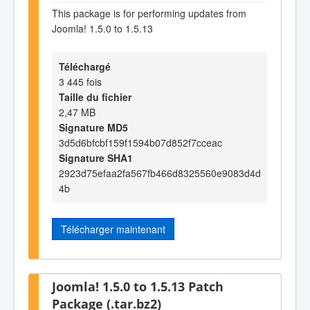
This package is for performing updates from
Joomla! 1.5.0 to 1.5.13
Téléchargé
3 445 fois
Taille du fichier
2,47 MB
Signature MD5
3d5d6bfcbf159f1594b07d852f7cceac
Signature SHA1
2923d75efaa2fa567fb466d8325560e9083d4d
4b
Télécharger maintenant
Joomla! 1.5.0 to 1.5.13 Patch
Package (.tar.bz2)