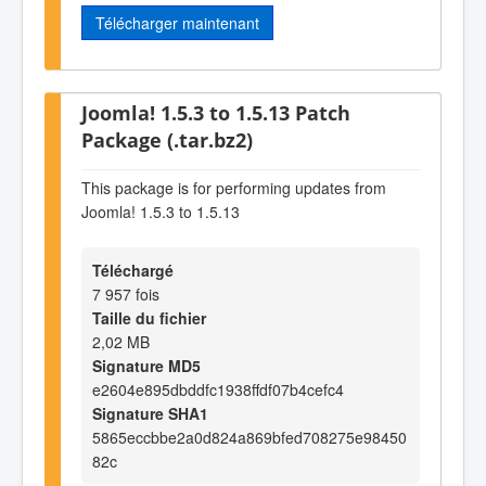
Télécharger maintenant
Joomla! 1.5.3 to 1.5.13 Patch
Package (.tar.bz2)
This package is for performing updates from
Joomla! 1.5.3 to 1.5.13
Téléchargé
7 957 fois
Taille du fichier
2,02 MB
Signature MD5
e2604e895dbddfc1938ffdf07b4cefc4
Signature SHA1
5865eccbbe2a0d824a869bfed708275e98450
82c