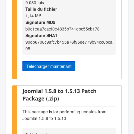
9 030 fois
Taille du fichier
1,14 MB
Signature MD5
b0c1eaa7caef0e4835b741dbc55cb178
Signature SHA1
90db6706c9afc7b455a76f95ee779b94cc6bca
95
Télécharger maintenant
Joomla! 1.5.8 to 1.5.13 Patch
Package (.zip)
This package is for performing updates from
Joomla! 1.5.8 to 1.5.13