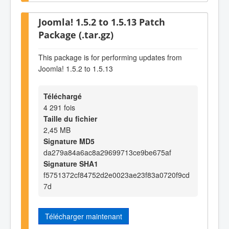
Joomla! 1.5.2 to 1.5.13 Patch
Package (.tar.gz)
This package is for performing updates from
Joomla! 1.5.2 to 1.5.13
Téléchargé
4 291 fois
Taille du fichier
2,45 MB
Signature MD5
da279a84a6ac8a29699713ce9be675af
Signature SHA1
f5751372cf84752d2e0023ae23f83a0720f9cd
7d
Télécharger maintenant