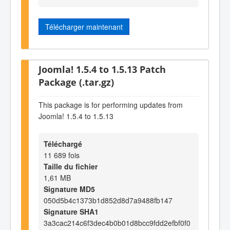
Télécharger maintenant
Joomla! 1.5.4 to 1.5.13 Patch
Package (.tar.gz)
This package is for performing updates from
Joomla! 1.5.4 to 1.5.13
Téléchargé
11 689 fois
Taille du fichier
1,61 MB
Signature MD5
050d5b4c1373b1d852d8d7a9488fb147
Signature SHA1
3a3cac214c6f3dec4b0b01d8bcc9fdd2efbf0f0