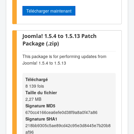
Télécharger maintenant
Joomla! 1.5.4 to 1.5.13 Patch
Package (.zip)
This package is for performing updates from
Joomla! 1.5.4 to 1.5.13
Téléchargé
8 139 fois
Taille du fichier
2,27 MB
Signature MD5
670cc4166cea6efe0d38f9a8a0f47a86
Signature SHA1
218bb9305c5ae89cd42c95e3d8445e7b20b8
af96