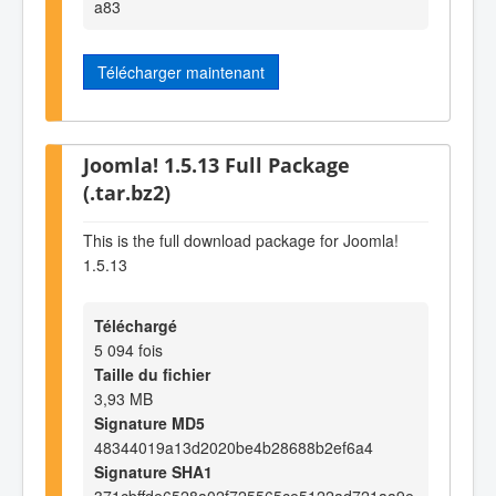
a83
Télécharger maintenant
Joomla! 1.5.13 Full Package
(.tar.bz2)
This is the full download package for Joomla!
1.5.13
Téléchargé
5 094 fois
Taille du fichier
3,93 MB
Signature MD5
48344019a13d2020be4b28688b2ef6a4
Signature SHA1
371cbffde6528a02f725565ce5122ad721aa9e