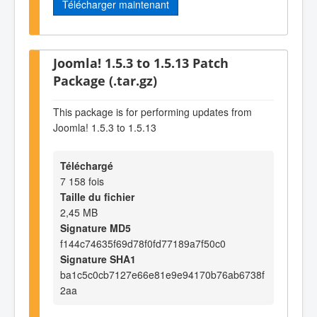
Télécharger maintenant
Joomla! 1.5.3 to 1.5.13 Patch
Package (.tar.gz)
This package is for performing updates from
Joomla! 1.5.3 to 1.5.13
Téléchargé
7 158 fois
Taille du fichier
2,45 MB
Signature MD5
f144c74635f69d78f0fd77189a7f50c0
Signature SHA1
ba1c5c0cb7127e66e81e9e94170b76ab6738f
2aa