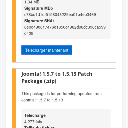
1,34 MB
Signature MD5
c78bd1d1df5158043229ea01b4eb3469
Signature SHA1
8e0d490817476e1850c4962d98dc396ca599
d428
Télécharger maintenant
Joomla! 1.5.7 to 1.5.13 Patch
Package (.zip)
This package is for performing updates from
Joomla! 1.5.7 to 1.5.13
Téléchargé
4 277 fois
Taille du fichier