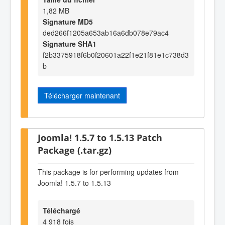
1,82 MB
Signature MD5
ded266f1205a653ab16a6db078e79ac4
Signature SHA1
f2b3375918f6b0f20601a22f1e21f81e1c738d3
b
Télécharger maintenant
Joomla! 1.5.7 to 1.5.13 Patch
Package (.tar.gz)
This package is for performing updates from
Joomla! 1.5.7 to 1.5.13
Téléchargé
4 918 fois