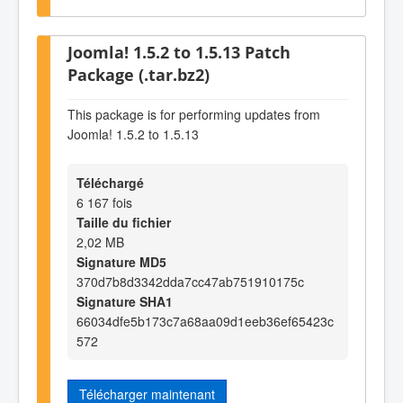
Joomla! 1.5.2 to 1.5.13 Patch
Package (.tar.bz2)
This package is for performing updates from
Joomla! 1.5.2 to 1.5.13
Téléchargé
6 167 fois
Taille du fichier
2,02 MB
Signature MD5
370d7b8d3342dda7cc47ab751910175c
Signature SHA1
66034dfe5b173c7a68aa09d1eeb36ef65423c
572
Télécharger maintenant