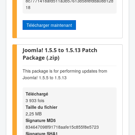
8c7771418afd511a3b57613b58fefdda08b12d
18
Télécharger maintenant
Joomla! 1.5.5 to 1.5.13 Patch
Package (.zip)
This package is for performing updates from
Joomla! 1.5.5 to 1.5.13
Téléchargé
3 933 fois
Taille du fichier
2,25 MB
Signature MD5
834647098f91718aafe15c855f8e5723
Signature SHA1