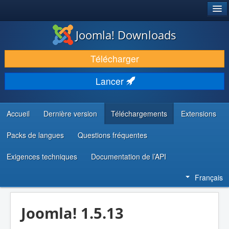
®
JOOMLA!
Joomla! Downloads
TÉLÉCHARGER & ÉTENDRE
Télécharger
DÉCOUVRIR & APPRENDRE
Lancer
COMMUNAUTÉ & SUPPORT
RESSOURCES DÉVELOPPEURS
Accueil
Dernière version
Téléchargements
Extensions
Packs de langues
Questions fréquentes
Exigences techniques
Documentation de l’API
Français
Joomla! 1.5.13