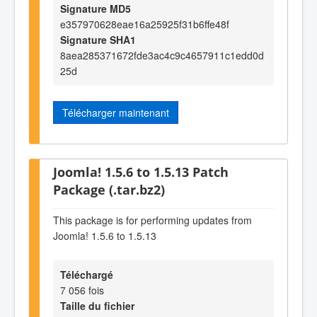
Signature MD5
e357970628eae16a25925f31b6ffe48f
Signature SHA1
8aea285371672fde3ac4c9c4657911c1edd0d
25d
Télécharger maintenant
Joomla! 1.5.6 to 1.5.13 Patch
Package (.tar.bz2)
This package is for performing updates from
Joomla! 1.5.6 to 1.5.13
Téléchargé
7 056 fois
Taille du fichier