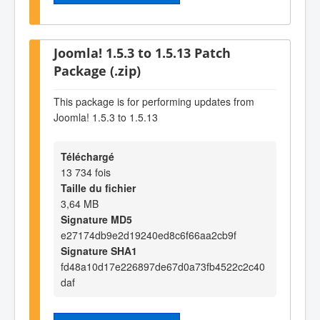
Joomla! 1.5.3 to 1.5.13 Patch
Package (.zip)
This package is for performing updates from
Joomla! 1.5.3 to 1.5.13
Téléchargé
13 734 fois
Taille du fichier
3,64 MB
Signature MD5
e27174db9e2d19240ed8c6f66aa2cb9f
Signature SHA1
fd48a10d17e226897de67d0a73fb4522c2c40
daf