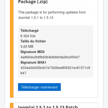
Package (.zip)
This package is for performing updates from
Joomla! 1.5.1 to 1.5.13
Téléchargé
8 324 fois
Taille du fichier
3,65 MB
Signature MD5
4a8664e2b8fb63b4b8ddc9a26cef5407
Signature SHA1
433aa02e52bcb7a7320bad8f2921ec81571c9
847
Télécharger maintenant
Joomla! 1.5.1 to 1.5.13 Patch