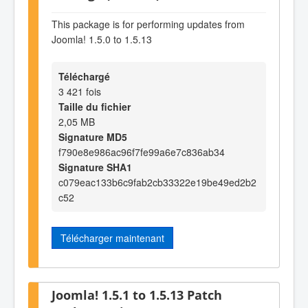
This package is for performing updates from
Joomla! 1.5.0 to 1.5.13
Téléchargé
3 421 fois
Taille du fichier
2,05 MB
Signature MD5
f790e8e986ac96f7fe99a6e7c836ab34
Signature SHA1
c079eac133b6c9fab2cb33322e19be49ed2b2
c52
Télécharger maintenant
Joomla! 1.5.1 to 1.5.13 Patch