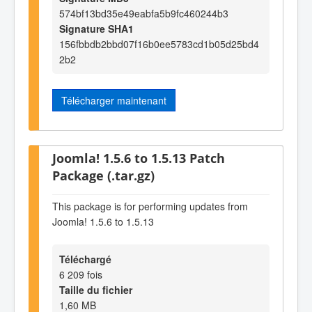
574bf13bd35e49eabfa5b9fc460244b3
Signature SHA1
156fbbdb2bbd07f16b0ee5783cd1b05d25bd4
2b2
Télécharger maintenant
Joomla! 1.5.6 to 1.5.13 Patch
Package (.tar.gz)
This package is for performing updates from
Joomla! 1.5.6 to 1.5.13
Téléchargé
6 209 fois
Taille du fichier
1,60 MB