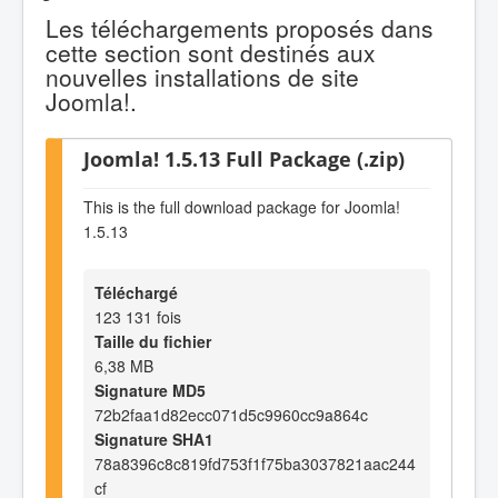
Les téléchargements proposés dans
cette section sont destinés aux
nouvelles installations de site
Joomla!.
Joomla! 1.5.13 Full Package (.zip)
This is the full download package for Joomla!
1.5.13
Téléchargé
123 131 fois
Taille du fichier
6,38 MB
Signature MD5
72b2faa1d82ecc071d5c9960cc9a864c
Signature SHA1
78a8396c8c819fd753f1f75ba3037821aac244
cf