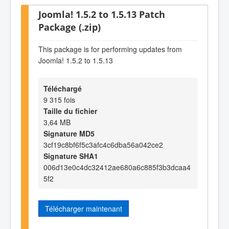
Joomla! 1.5.2 to 1.5.13 Patch
Package (.zip)
This package is for performing updates from
Joomla! 1.5.2 to 1.5.13
Téléchargé
9 315 fois
Taille du fichier
3,64 MB
Signature MD5
3cf19c8bf6f5c3afc4c6dba56a042ce2
Signature SHA1
006d13e0c4dc32412ae680a6c885f3b3dcaa4
5f2
Télécharger maintenant