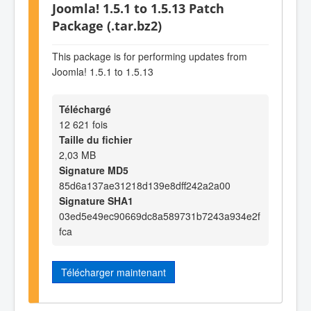
Joomla! 1.5.1 to 1.5.13 Patch
Package (.tar.bz2)
This package is for performing updates from
Joomla! 1.5.1 to 1.5.13
Téléchargé
12 621 fois
Taille du fichier
2,03 MB
Signature MD5
85d6a137ae31218d139e8dff242a2a00
Signature SHA1
03ed5e49ec90669dc8a589731b7243a934e2f
fca
Télécharger maintenant