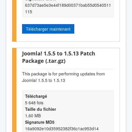
637d73ae5e3e44f189d00371bab55d0540511
115
Télécharger maintenant
Joomla! 1.5.5 to 1.5.13 Patch
Package (.tar.gz)
This package is for performing updates from
Joomla! 1.5.5 to 1.5.13
Téléchargé
5 648 fois
Taille du fichier
1,60 MB
Signature MD5
16a9092e10d35952382f36c1ac953d14