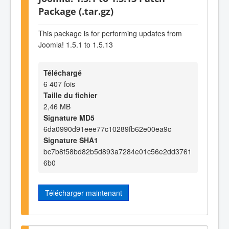
Package (.tar.gz)
This package is for performing updates from
Joomla! 1.5.1 to 1.5.13
Téléchargé
6 407 fois
Taille du fichier
2,46 MB
Signature MD5
6da0990d91eee77c10289fb62e00ea9c
Signature SHA1
bc7b8f58bd82b5d893a7284e01c56e2dd3761
6b0
Télécharger maintenant