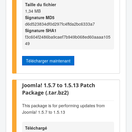
Taille du fichier
1,34 MB
Signature MD5
d6d523834df0d297fc4ffda2bc6333a7
Signature SHA1
f3c604f2486ba9caef7b949b068ed60aaaa105
49
Télécharger maintenant
Joomla! 1.5.7 to 1.5.13 Patch
Package (.tar.bz2)
This package is for performing updates from
Joomla! 1.5.7 to 1.5.13
Téléchargé