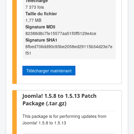
Téléchargé
7 373 fois
Taille du fichier
1,77 MB
Signature MD5
82388d8c7fe15577aa51f0ff5129e4ce
Signature SHA1
8fbed706dd90c93be2058ed29115b34d23e7e
f51
Télécharger maintenant
Joomla! 1.5.8 to 1.5.13 Patch
Package (.tar.gz)
This package is for performing updates from
Joomla! 1.5.8 to 1.5.13