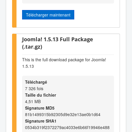
Télécharger maintenant
Joomla! 1.5.13 Full Package
(.tar.gz)
This is the full download package for Joomla!
1.5.13
Téléchargé
7 326 fois
Taille du fichier
4,51 MB
Signature MD5
81b1499315b92305d9e32e13ae0b1d64
Signature SHA1
0534b319f2372279ac4033e6b66f19946e488