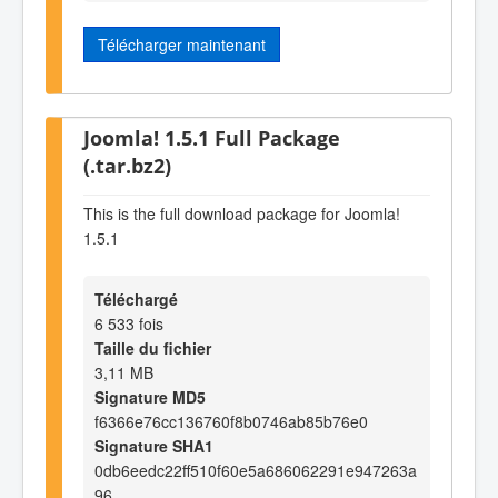
Télécharger maintenant
Joomla! 1.5.1 Full Package
(.tar.bz2)
This is the full download package for Joomla!
1.5.1
Téléchargé
6 533 fois
Taille du fichier
3,11 MB
Signature MD5
f6366e76cc136760f8b0746ab85b76e0
Signature SHA1
0db6eedc22ff510f60e5a686062291e947263a
96