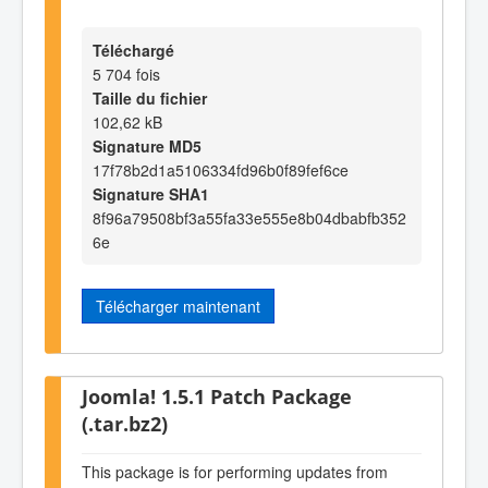
Téléchargé
5 704 fois
Taille du fichier
102,62 kB
Signature MD5
17f78b2d1a5106334fd96b0f89fef6ce
Signature SHA1
8f96a79508bf3a55fa33e555e8b04dbabfb352
6e
Télécharger maintenant
Joomla! 1.5.1 Patch Package
(.tar.bz2)
This package is for performing updates from