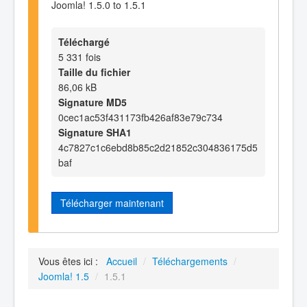
Joomla! 1.5.0 to 1.5.1
Téléchargé
5 331 fois
Taille du fichier
86,06 kB
Signature MD5
0cec1ac53f431173fb426af83e79c734
Signature SHA1
4c7827c1c6ebd8b85c2d21852c304836175d5
baf
Télécharger maintenant
Vous êtes ici :
Accueil
/
Téléchargements
/
Joomla! 1.5
/
1.5.1