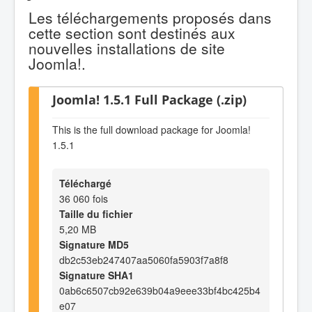
Les téléchargements proposés dans
cette section sont destinés aux
nouvelles installations de site
Joomla!.
Joomla! 1.5.1 Full Package (.zip)
This is the full download package for Joomla!
1.5.1
Téléchargé
36 060 fois
Taille du fichier
5,20 MB
Signature MD5
db2c53eb247407aa5060fa5903f7a8f8
Signature SHA1
0ab6c6507cb92e639b04a9eee33bf4bc425b4
e07