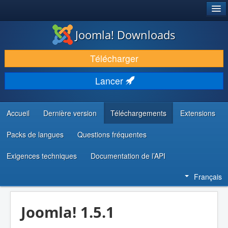
®
JOOMLA!
Joomla! Downloads
TÉLÉCHARGER & ÉTENDRE
Télécharger
DÉCOUVRIR & APPRENDRE
Lancer
COMMUNAUTÉ & SUPPORT
RESSOURCES DÉVELOPPEURS
Accueil
Dernière version
Téléchargements
Extensions
Packs de langues
Questions fréquentes
Exigences techniques
Documentation de l’API
Français
Joomla! 1.5.1