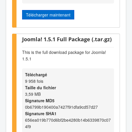
Télécharger maintenant
Joomla! 1.5.1 Full Package (.tar.gz)
This is the full download package for Joomla!
1.5.1
Téléchargé
9 958 fois
Taille du fichier
3,59 MB
Signature MD5
0b6799b190400a7427f91dfa9cd57d27
Signature SHA1
656ea019b770d6bf2be4280b14b6339870c07
4f9