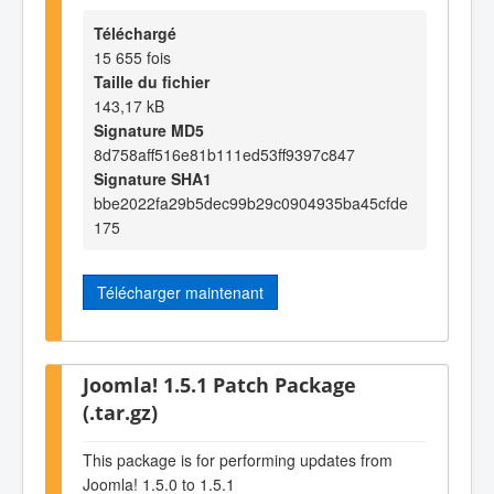
Téléchargé
15 655 fois
Taille du fichier
143,17 kB
Signature MD5
8d758aff516e81b111ed53ff9397c847
Signature SHA1
bbe2022fa29b5dec99b29c0904935ba45cfde
175
Télécharger maintenant
Joomla! 1.5.1 Patch Package
(.tar.gz)
This package is for performing updates from
Joomla! 1.5.0 to 1.5.1