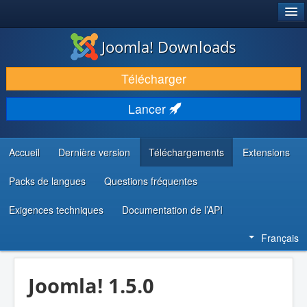
®
JOOMLA!
Joomla! Downloads
TÉLÉCHARGER & ÉTENDRE
Télécharger
DÉCOUVRIR & APPRENDRE
Lancer
COMMUNAUTÉ & SUPPORT
RESSOURCES DÉVELOPPEURS
Accueil
Dernière version
Téléchargements
Extensions
Packs de langues
Questions fréquentes
Exigences techniques
Documentation de l’API
Français
Joomla! 1.5.0