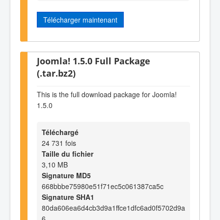
Télécharger maintenant
Joomla! 1.5.0 Full Package
(.tar.bz2)
This is the full download package for Joomla!
1.5.0
Téléchargé
24 731 fois
Taille du fichier
3,10 MB
Signature MD5
668bbbe75980e51f71ec5c061387ca5c
Signature SHA1
80da606ea6d4cb3d9a1ffce1dfc6ad0f5702d9a
6