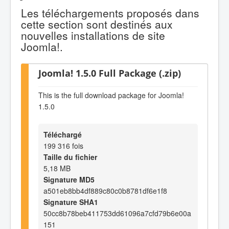
Les téléchargements proposés dans
cette section sont destinés aux
nouvelles installations de site
Joomla!.
Joomla! 1.5.0 Full Package (.zip)
This is the full download package for Joomla!
1.5.0
Téléchargé
199 316 fois
Taille du fichier
5,18 MB
Signature MD5
a501eb8bb4df889c80c0b8781df6e1f8
Signature SHA1
50cc8b78beb411753dd61096a7cfd79b6e00a
151