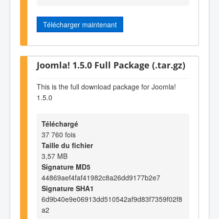
Télécharger maintenant
Joomla! 1.5.0 Full Package (.tar.gz)
This is the full download package for Joomla!
1.5.0
Téléchargé
37 760 fois
Taille du fichier
3,57 MB
Signature MD5
44869aef4faf41982c8a26dd9177b2e7
Signature SHA1
6d9b40e9e06913dd510542af9d83f7359f02f8
a2