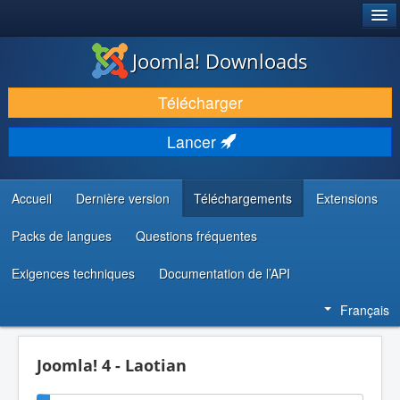
®
JOOMLA!
Joomla! Downloads
TÉLÉCHARGER & ÉTENDRE
Télécharger
DÉCOUVRIR & APPRENDRE
Lancer
COMMUNAUTÉ & SUPPORT
RESSOURCES DÉVELOPPEURS
Accueil
Dernière version
Téléchargements
Extensions
Packs de langues
Questions fréquentes
Exigences techniques
Documentation de l’API
Français
Joomla! 4 - Laotian