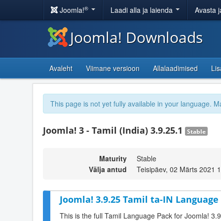
®
Joomla!
Laadi alla ja laienda
Avasta j
Joomla! Downloads
Avaleht
Viimane versioon
Allalaadimised
Li
This page is not yet fully available in your language. M
Joomla! 3 - Tamil (India) 3.9.25.1
Stable
Maturity
Stable
Välja antud
Teisipäev, 02 Märts 2021 
Joomla! 3.9.25 Tamil ta-IN Language 
This is the full Tamil Language Pack for Joomla! 3.