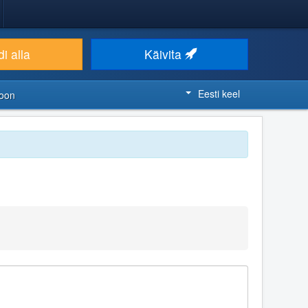
i alla
Käivita
Eesti keel
ioon