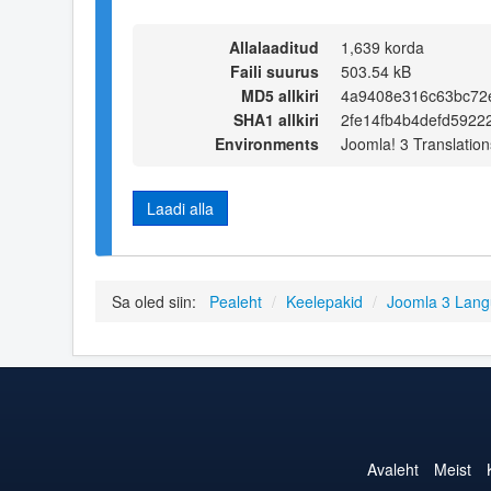
Allalaaditud
1,639 korda
Faili suurus
503.54 kB
MD5 allkiri
4a9408e316c63bc72
SHA1 allkiri
2fe14fb4b4defd59222
Environments
Joomla! 3 Translation
Laadi alla
Sa oled siin:
Pealeht
/
Keelepakid
/
Joomla 3 Lan
Avaleht
Meist