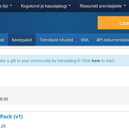
a õpi
Kogukond ja kasutajatugi
Ressursid arendajatele
Laad
sad
Keelepakid
Tehnilised nõuded
KKK
API dokumentats
ake a gift to your community by translating it! Click
here
to start.
18:30
Pack (v1)
9.25