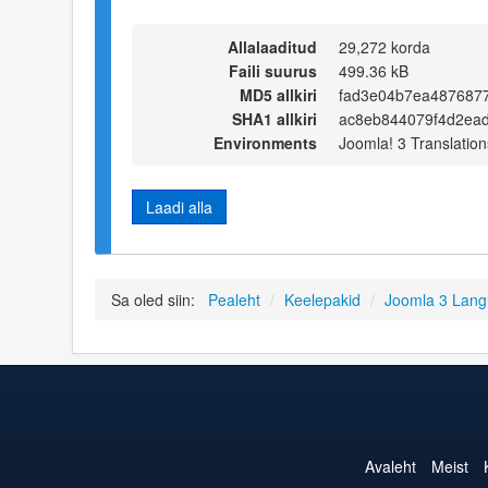
Allalaaditud
29,272 korda
Faili suurus
499.36 kB
MD5 allkiri
fad3e04b7ea487687
SHA1 allkiri
ac8eb844079f4d2ea
Environments
Joomla! 3 Translation
Laadi alla
Sa oled siin:
Pealeht
/
Keelepakid
/
Joomla 3 Lan
Avaleht
Meist