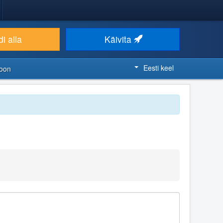
i alla
Käivita
Eesti keel
ioon