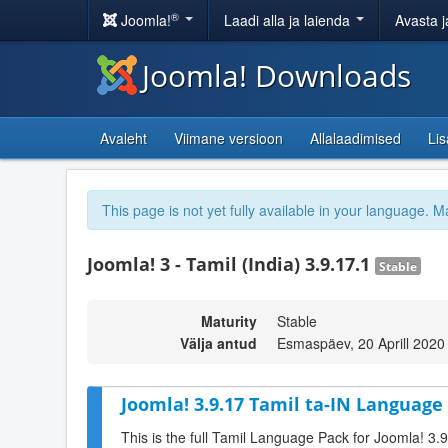
®
Joomla!
Laadi alla ja laienda
Avasta j
Joomla! Downloads
Avaleht
Viimane versioon
Allalaadimised
Li
This page is not yet fully available in your language. M
Joomla! 3 - Tamil (India) 3.9.17.1
Stable
Maturity
Stable
Välja antud
Esmaspäev, 20 Aprill 2020
Joomla! 3.9.17 Tamil ta-IN Language 
This is the full Tamil Language Pack for Joomla! 3.