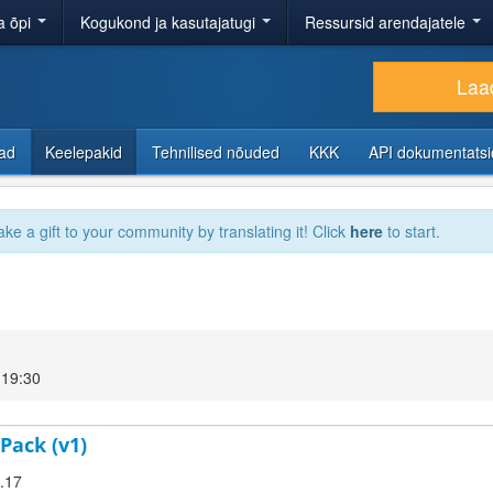
a õpi
Kogukond ja kasutajatugi
Ressursid arendajatele
Laad
sad
Keelepakid
Tehnilised nõuded
KKK
API dokumentats
ake a gift to your community by translating it! Click
here
to start.
 19:30
Pack (v1)
9.17