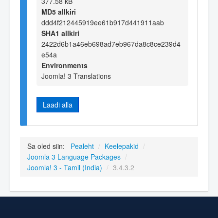
377.58 kB
MD5 allkiri
ddd4f212445919ee61b917d441911aab
SHA1 allkiri
2422d6b1a46eb698ad7eb967da8c8ce239d4
e54a
Environments
Joomla! 3 Translations
Laadi alla
Sa oled siin:
Pealeht
/
Keelepakid
/
Joomla 3 Language Packages
/
Joomla! 3 - Tamil (India)
/
3.4.3.2