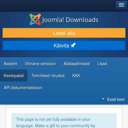
®
JOOMLA!
Joomla! Downloads
LAADI ALLA JA LAIENDA
Laadi alla
AVASTA JA ÕPI
Käivita
KOGUKOND JA KASUTAJATUGI
RESSURSID ARENDAJATELE
Avaleht
Viimane versioon
Allalaadimised
Lisad
Keelepakid
Tehnilised nõuded
KKK
API dokumentatsioon
Eesti keel
This page is not yet fully available in your
language. Make a gift to your community by