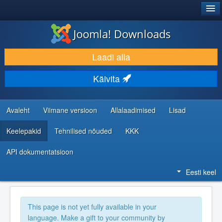
®
JOOMLA!
Joomla! Downloads
LAADI ALLA JA LAIENDA
Laadi alla
AVASTA JA ÕPI
Käivita
KOGUKOND JA KASUTAJATUGI
RESSURSID ARENDAJATELE
Avaleht
Viimane versioon
Allalaadimised
Lisad
Keelepakid
Tehnilised nõuded
KKK
API dokumentatsioon
Eesti keel
This page is not yet fully available in your
language. Make a gift to your community by