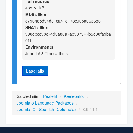
Faili suurus
435.51 kB
MD5 allkiri
e796485d94d31ca41d173c905a063686
SHA1 allkiri
996dbcc90c74d3a80a7ab907947b5e06fa9ba
01f
Environments
Joomla! 3 Translations
Laadi alla
Sa oled siin:
Pealeht
/
Keelepakid
/
Joomla 3 Language Packages
/
Joomla! 3 - Spanish (Colombia)
/
3.9.11.1