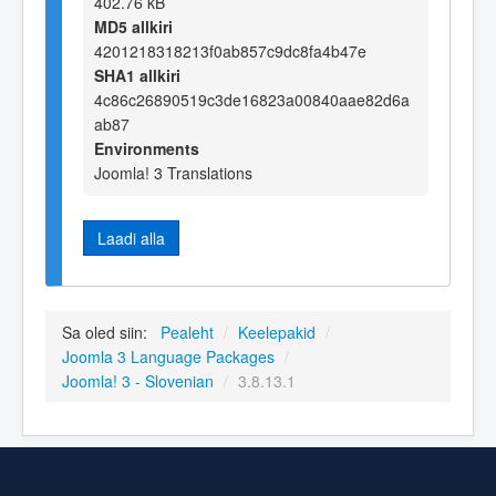
402.76 kB
MD5 allkiri
4201218318213f0ab857c9dc8fa4b47e
SHA1 allkiri
4c86c26890519c3de16823a00840aae82d6a
ab87
Environments
Joomla! 3 Translations
Laadi alla
Sa oled siin:
Pealeht
/
Keelepakid
/
Joomla 3 Language Packages
/
Joomla! 3 - Slovenian
/
3.8.13.1