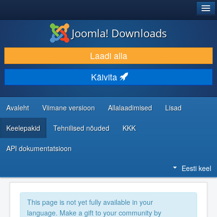
®
JOOMLA!
Joomla! Downloads
LAADI ALLA JA LAIENDA
Laadi alla
AVASTA JA ÕPI
Käivita
KOGUKOND JA KASUTAJATUGI
RESSURSID ARENDAJATELE
Avaleht
Viimane versioon
Allalaadimised
Lisad
Keelepakid
Tehnilised nõuded
KKK
API dokumentatsioon
Eesti keel
This page is not yet fully available in your
language. Make a gift to your community by