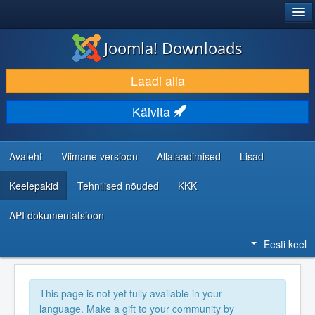
®
JOOMLA!
Joomla! Downloads
LAADI ALLA JA LAIENDA
Laadi alla
AVASTA JA ÕPI
Käivita
KOGUKOND JA KASUTAJATUGI
RESSURSID ARENDAJATELE
Avaleht
Viimane versioon
Allalaadimised
Lisad
Keelepakid
Tehnilised nõuded
KKK
API dokumentatsioon
Eesti keel
This page is not yet fully available in your
language. Make a gift to your community by