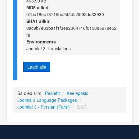
403.99 kB
MD5 allkiri
07bd18ec13715be242dfc3592dd33930
SHA1 allkiri
8ac9b7e63ba1f1f3ee2304710f015085978e52
fa
Environments
Joomla! 3 Translations
Laadi alla
Sa oled siin:
Pealeht
/
Keelepakid
/
Joomla 3 Language Packages
/
Joomla! 3 - Persian (Farsi)
/
3.8.7.1