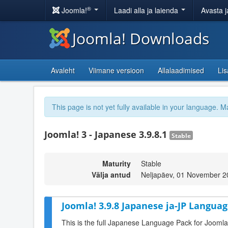
®
Joomla!
Laadi alla ja laienda
Avasta j
Joomla! Downloads
Avaleht
Viimane versioon
Allalaadimised
Li
This page is not yet fully available in your language. M
Joomla! 3 - Japanese 3.9.8.1
Stable
Maturity
Stable
Välja antud
Neljapäev, 01 November 2
Joomla! 3.9.8 Japanese ja-JP Languag
This is the full Japanese Language Pack for Joomla