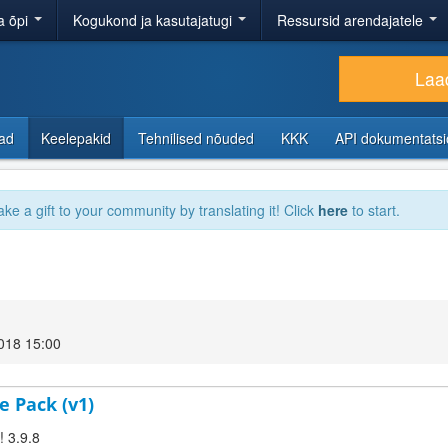
a õpi
Kogukond ja kasutajatugi
Ressursid arendajatele
Laad
sad
Keelepakid
Tehnilised nõuded
KKK
API dokumentats
ake a gift to your community by translating it! Click
here
to start.
018 15:00
e Pack (v1)
! 3.9.8