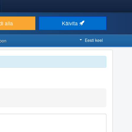
i alla
Käivita
Eesti keel
ioon