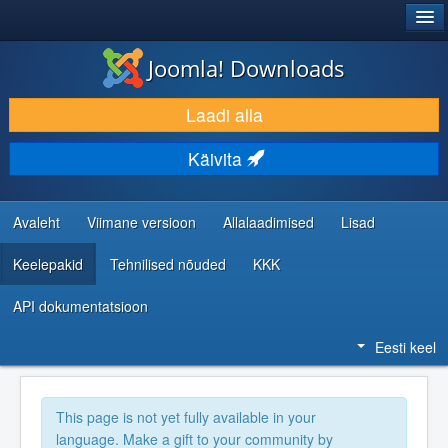
®
JOOMLA!
Joomla! Downloads
LAADI ALLA JA LAIENDA
Laadi alla
AVASTA JA ÕPI
Käivita
KOGUKOND JA KASUTAJATUGI
RESSURSID ARENDAJATELE
Avaleht
Viimane versioon
Allalaadimised
Lisad
Keelepakid
Tehnilised nõuded
KKK
API dokumentatsioon
Eesti keel
This page is not yet fully available in your
language. Make a gift to your community by