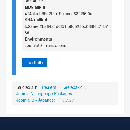
357.40 kB
MD5 allkiri
474cfedb95e2f2b19cfacda882f96f0e
SHA1 allkiri
fb22aed2ba84a1d6f51fb8d5285b08f86c71b7
89
Environments
Joomla! 3 Translations
Laadi alla
Sa oled siin:
Pealeht
/
Keelepakid
/
Joomla 3 Language Packages
/
Joomla! 3 - Japanese
/
3.7.2.1