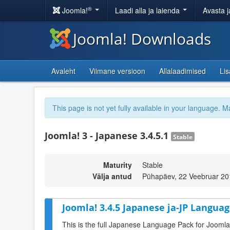
®
Joomla!
Laadi alla ja laienda
Avasta j
Joomla! Downloads
Avaleht
Viimane versioon
Allalaadimised
Li
This page is not yet fully available in your language. M
Joomla! 3 - Japanese 3.4.5.1
Stable
Maturity
Stable
Välja antud
Pühapäev, 22 Veebruar 20
Joomla! 3.4.5 Japanese ja-JP Languag
This is the full Japanese Language Pack for Joomla