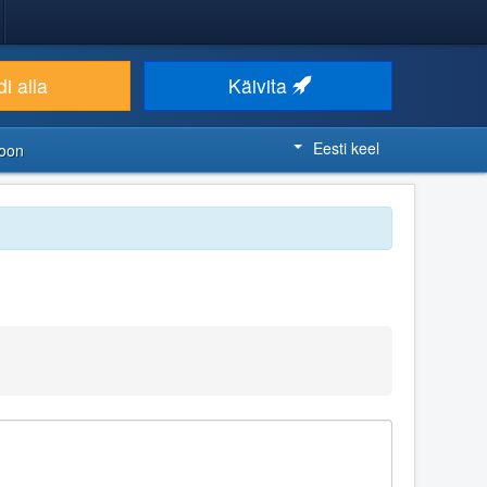
i alla
Käivita
Eesti keel
ioon