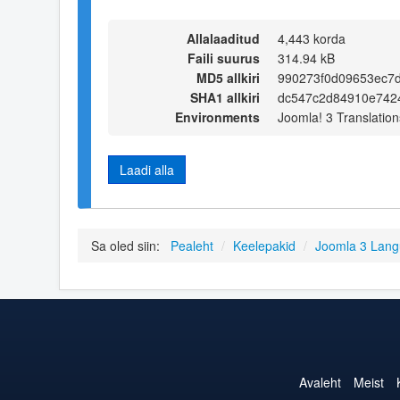
Allalaaditud
4,443 korda
Faili suurus
314.94 kB
MD5 allkiri
990273f0d09653ec7d
SHA1 allkiri
dc547c2d84910e742
Environments
Joomla! 3 Translation
Laadi alla
Sa oled siin:
Pealeht
/
Keelepakid
/
Joomla 3 Lan
Avaleht
Meist