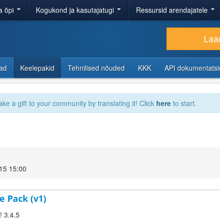
a õpi
Kogukond ja kasutajatugi
Ressursid arendajatele
Laad
sad
Keelepakid
Tehnilised nõuded
KKK
API dokumentats
ake a gift to your community by translating it! Click
here
to start.
15 15:00
e Pack (v1)
! 3.4.5