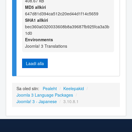
408.67 kB
MD5 allkiri
647d81d394ca512c20ed44d1f14c5659
SHA1 allkiri
bec360a0320033608b8a39687fb925fca3a3b
1d0
Environments
Joomla! 3 Translations
Laadi alla
Sa oled siin:
Pealeht
/
Keelepakid
/
Joomla 3 Language Packages
/
Joomla! 3 - Japanese
/
3.10.8.1