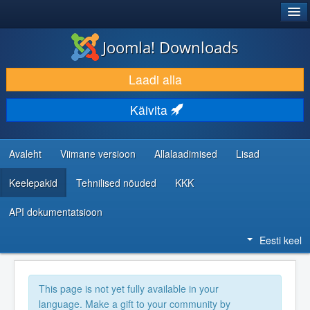
®
JOOMLA!
Joomla! Downloads
LAADI ALLA JA LAIENDA
Laadi alla
AVASTA JA ÕPI
Käivita
KOGUKOND JA KASUTAJATUGI
RESSURSID ARENDAJATELE
Avaleht
Viimane versioon
Allalaadimised
Lisad
Keelepakid
Tehnilised nõuded
KKK
API dokumentatsioon
Eesti keel
This page is not yet fully available in your
language. Make a gift to your community by