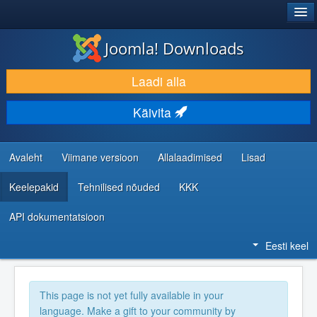
®
JOOMLA!
Joomla! Downloads
LAADI ALLA JA LAIENDA
Laadi alla
AVASTA JA ÕPI
Käivita
KOGUKOND JA KASUTAJATUGI
RESSURSID ARENDAJATELE
Avaleht
Viimane versioon
Allalaadimised
Lisad
Keelepakid
Tehnilised nõuded
KKK
API dokumentatsioon
Eesti keel
This page is not yet fully available in your
language. Make a gift to your community by