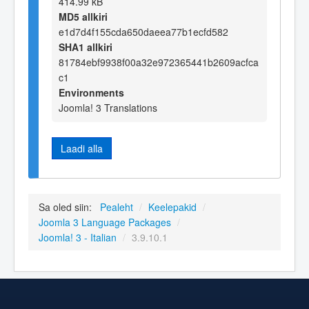
414.99 kB
MD5 allkiri
e1d7d4f155cda650daeea77b1ecfd582
SHA1 allkiri
81784ebf9938f00a32e972365441b2609acfca
c1
Environments
Joomla! 3 Translations
Laadi alla
Sa oled siin:
Pealeht
/
Keelepakid
/
Joomla 3 Language Packages
/
Joomla! 3 - Italian
/
3.9.10.1