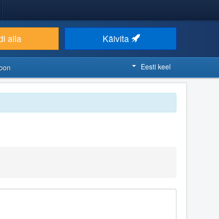
i alla
Käivita
Eesti keel
ioon