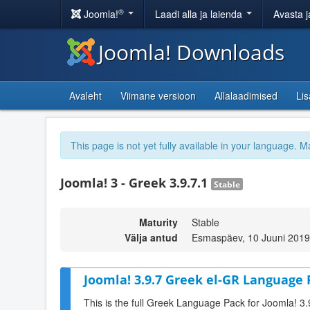
®
Joomla!
Laadi alla ja laienda
Avasta j
Joomla! Downloads
Avaleht
Viimane versioon
Allalaadimised
Li
This page is not yet fully available in your language. M
Joomla! 3 - Greek 3.9.7.1
Stable
Maturity
Stable
Välja antud
Esmaspäev, 10 Juuni 2019
Joomla! 3.9.7 Greek el-GR Language 
This is the full Greek Language Pack for Joomla! 3.