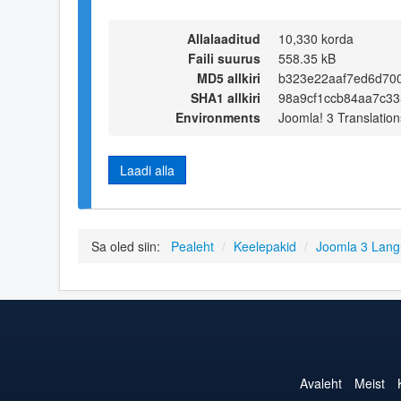
Allalaaditud
10,330 korda
Faili suurus
558.35 kB
MD5 allkiri
b323e22aaf7ed6d70
SHA1 allkiri
98a9cf1ccb84aa7c3
Environments
Joomla! 3 Translation
Laadi alla
Sa oled siin:
Pealeht
/
Keelepakid
/
Joomla 3 Lan
Avaleht
Meist