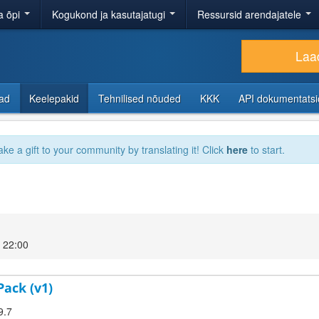
a õpi
Kogukond ja kasutajatugi
Ressursid arendajatele
Laad
sad
Keelepakid
Tehnilised nõuded
KKK
API dokumentats
ake a gift to your community by translating it! Click
here
to start.
 22:00
Pack (v1)
9.7