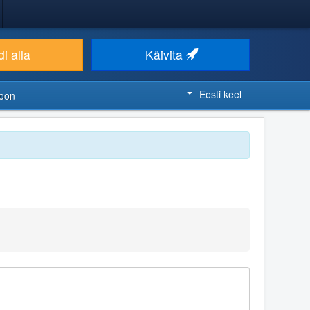
i alla
Käivita
Eesti keel
ioon