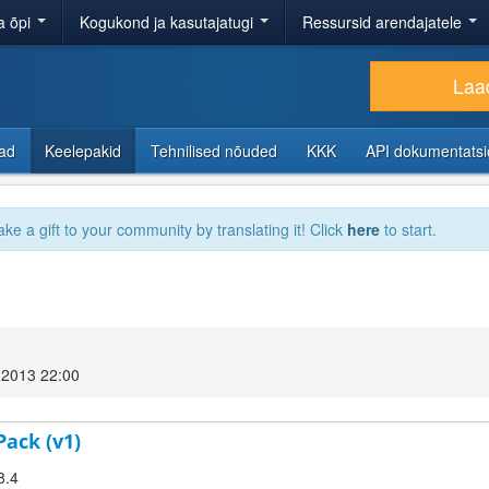
a õpi
Kogukond ja kasutajatugi
Ressursid arendajatele
Laad
sad
Keelepakid
Tehnilised nõuded
KKK
API dokumentats
ake a gift to your community by translating it! Click
here
to start.
 2013 22:00
Pack (v1)
8.4