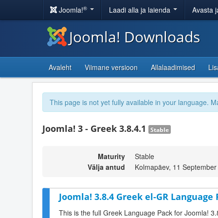
®
Joomla!
Laadi alla ja laienda
Avasta j
Joomla! Downloads
Avaleht
Viimane versioon
Allalaadimised
Li
This page is not yet fully available in your language. M
Joomla! 3 - Greek 3.8.4.1
Stable
Maturity
Stable
Välja antud
Kolmapäev, 11 September
Joomla! 3.8.4 Greek el-GR Language 
This is the full Greek Language Pack for Joomla! 3.