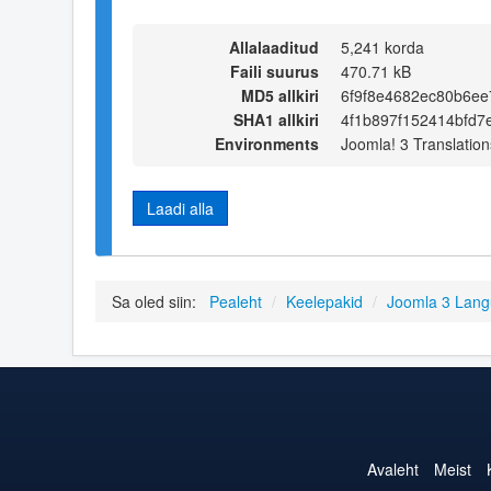
Allalaaditud
5,241 korda
Faili suurus
470.71 kB
MD5 allkiri
6f9f8e4682ec80b6ee
SHA1 allkiri
4f1b897f152414bfd7
Environments
Joomla! 3 Translation
Laadi alla
Sa oled siin:
Pealeht
/
Keelepakid
/
Joomla 3 Lan
Avaleht
Meist