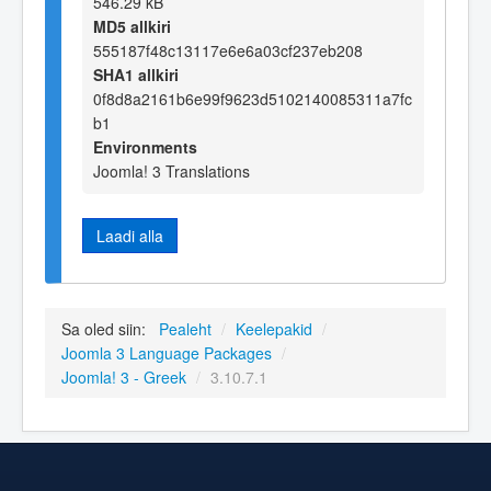
546.29 kB
MD5 allkiri
555187f48c13117e6e6a03cf237eb208
SHA1 allkiri
0f8d8a2161b6e99f9623d5102140085311a7fc
b1
Environments
Joomla! 3 Translations
Laadi alla
Sa oled siin:
Pealeht
/
Keelepakid
/
Joomla 3 Language Packages
/
Joomla! 3 - Greek
/
3.10.7.1