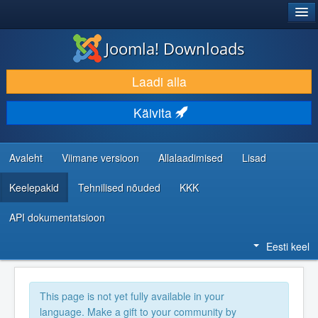
®
JOOMLA!
Joomla! Downloads
LAADI ALLA JA LAIENDA
Laadi alla
AVASTA JA ÕPI
Käivita
KOGUKOND JA KASUTAJATUGI
RESSURSID ARENDAJATELE
Avaleht
Viimane versioon
Allalaadimised
Lisad
Keelepakid
Tehnilised nõuded
KKK
API dokumentatsioon
Eesti keel
This page is not yet fully available in your
language. Make a gift to your community by