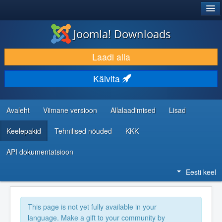
®
JOOMLA!
Joomla! Downloads
LAADI ALLA JA LAIENDA
Laadi alla
AVASTA JA ÕPI
Käivita
KOGUKOND JA KASUTAJATUGI
RESSURSID ARENDAJATELE
Avaleht
Viimane versioon
Allalaadimised
Lisad
Keelepakid
Tehnilised nõuded
KKK
API dokumentatsioon
Eesti keel
This page is not yet fully available in your
language. Make a gift to your community by