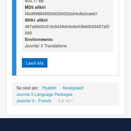
400.17 kB
MD5 allkiri
f4bd998849520d320022a04c8a3cae61
SHA1 allkiri
487a9600c31dc5438dc0e8e53bb0b93457af3
090
Environments
Joomla! 3 Translations
Laadi alla
Sa oled siin:
Pealeht
/
Keelepakid
/
Joomla 3 Language Packages
/
Joomla! 3 - French
/
3.9.10.1