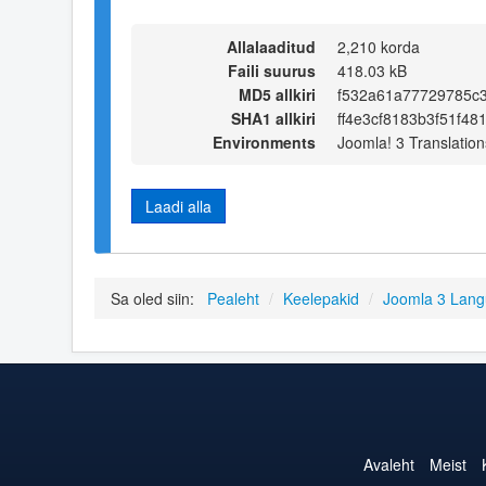
Allalaaditud
2,210 korda
Faili suurus
418.03 kB
MD5 allkiri
f532a61a77729785c
SHA1 allkiri
ff4e3cf8183b3f51f4
Environments
Joomla! 3 Translation
Laadi alla
Sa oled siin:
Pealeht
/
Keelepakid
/
Joomla 3 Lan
Avaleht
Meist