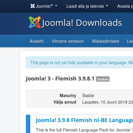
®
Joomla!
Laadi alla ja laienda
Avasta j
Joomla! Downloads
Avaleht
Viimane versioon
Allalaadimised
Li
This page is not yet fully available in your language. M
Joomla! 3 - Flemish 3.9.8.1
Stable
Maturity
Stable
Välja antud
Laupäev, 15 Juuni 2019 2
Joomla! 3.9.8 Flemish nl-BE Language
This is the full Flemish Language Pack for Joomla! 