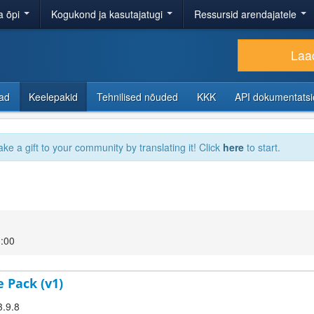
a õpi
Kogukond ja kasutajatugi
Ressursid arendajatele
Laad
sad
Keelepakid
Tehnilised nõuded
KKK
API dokumentats
ake a gift to your community by translating it! Click
here
to start.
3:00
 Pack (v1)
3.9.8