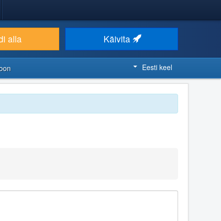
i alla
Käivita
Eesti keel
ioon