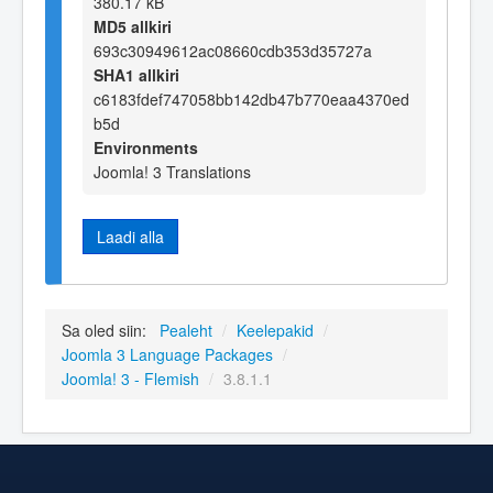
380.17 kB
MD5 allkiri
693c30949612ac08660cdb353d35727a
SHA1 allkiri
c6183fdef747058bb142db47b770eaa4370ed
b5d
Environments
Joomla! 3 Translations
Laadi alla
Sa oled siin:
Pealeht
/
Keelepakid
/
Joomla 3 Language Packages
/
Joomla! 3 - Flemish
/
3.8.1.1