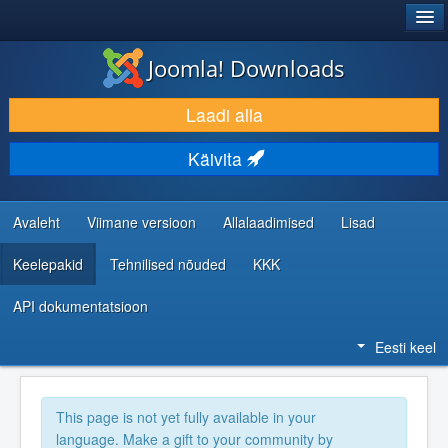
®
JOOMLA!
Joomla! Downloads
LAADI ALLA JA LAIENDA
Laadi alla
AVASTA JA ÕPI
Käivita
KOGUKOND JA KASUTAJATUGI
RESSURSID ARENDAJATELE
Avaleht
Viimane versioon
Allalaadimised
Lisad
Keelepakid
Tehnilised nõuded
KKK
API dokumentatsioon
Eesti keel
This page is not yet fully available in your
language. Make a gift to your community by