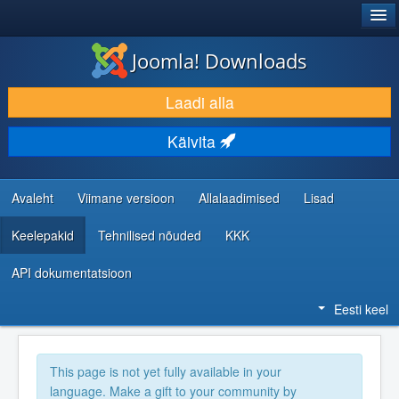
®
JOOMLA!
Joomla! Downloads
LAADI ALLA JA LAIENDA
Laadi alla
AVASTA JA ÕPI
Käivita
KOGUKOND JA KASUTAJATUGI
RESSURSID ARENDAJATELE
Avaleht
Viimane versioon
Allalaadimised
Lisad
Keelepakid
Tehnilised nõuded
KKK
API dokumentatsioon
Eesti keel
This page is not yet fully available in your
language. Make a gift to your community by