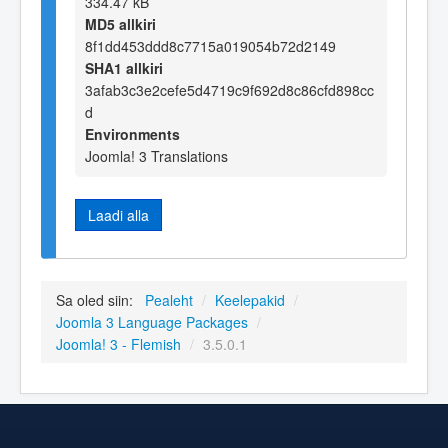
334.47 kB
MD5 allkiri
8f1dd453ddd8c7715a019054b72d2149
SHA1 allkiri
3afab3c3e2cefe5d4719c9f692d8c86cfd898cc
d
Environments
Joomla! 3 Translations
Laadi alla
Sa oled siin:
Pealeht
/
Keelepakid
/
Joomla 3 Language Packages
/
Joomla! 3 - Flemish
/
3.5.0.1