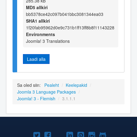
285.38 kB
MD5 allkiri
bb5378ce42c097b041bbc3081344ea03
SHA1 allkiri
1f20fab95962d0e9c731b1ff13ff8b8f11143228
Environments
Joomla! 3 Translations
Laadi alla
Sa oled siin:
Pealeht
/
Keelepakid
/
Joomla 3 Language Packages
/
Joomla! 3 - Flemish
/
3.1.1.1
Joomla!
Joomla!
Joomla!
Joomla!
Joomla!
Joomla!
Joomla!