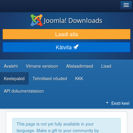
®
JOOMLA!
Joomla! Downloads
LAADI ALLA JA LAIENDA
Laadi alla
AVASTA JA ÕPI
Käivita
KOGUKOND JA KASUTAJATUGI
RESSURSID ARENDAJATELE
Avaleht
Viimane versioon
Allalaadimised
Lisad
Keelepakid
Tehnilised nõuded
KKK
API dokumentatsioon
Eesti keel
This page is not yet fully available in your
language. Make a gift to your community by