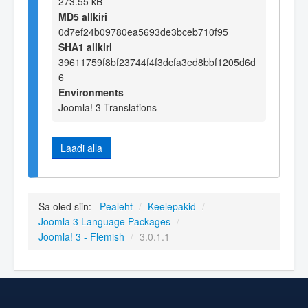
273.55 kB
MD5 allkiri
0d7ef24b09780ea5693de3bceb710f95
SHA1 allkiri
39611759f8bf23744f4f3dcfa3ed8bbf1205d6d
6
Environments
Joomla! 3 Translations
Laadi alla
Sa oled siin:
Pealeht
/
Keelepakid
/
Joomla 3 Language Packages
/
Joomla! 3 - Flemish
/
3.0.1.1