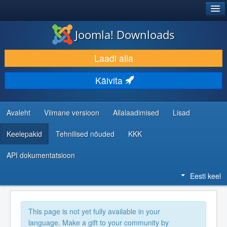
®
JOOMLA!
Joomla! Downloads
LAADI ALLA JA LAIENDA
Laadi alla
AVASTA JA ÕPI
Käivita
KOGUKOND JA KASUTAJATUGI
RESSURSID ARENDAJATELE
Avaleht
Viimane versioon
Allalaadimised
Lisad
Keelepakid
Tehnilised nõuded
KKK
API dokumentatsioon
Eesti keel
This page is not yet fully available in your
language. Make a gift to your community by