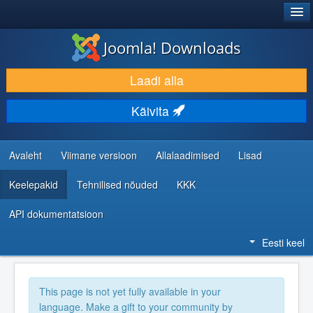
®
JOOMLA!
Joomla! Downloads
LAADI ALLA JA LAIENDA
Laadi alla
AVASTA JA ÕPI
Käivita
KOGUKOND JA KASUTAJATUGI
RESSURSID ARENDAJATELE
Avaleht
Viimane versioon
Allalaadimised
Lisad
Keelepakid
Tehnilised nõuded
KKK
API dokumentatsioon
Eesti keel
This page is not yet fully available in your
language. Make a gift to your community by