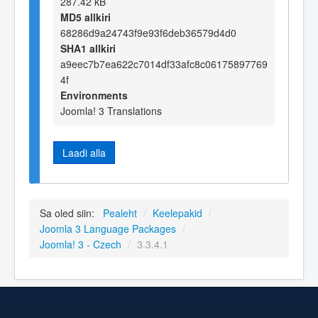
287.42 kB
MD5 allkiri
68286d9a24743f9e93f6deb36579d4d0
SHA1 allkiri
a9eec7b7ea622c7014df33afc8c06175897769
4f
Environments
Joomla! 3 Translations
Laadi alla
Sa oled siin:
Pealeht
/
Keelepakid
/
Joomla 3 Language Packages
/
Joomla! 3 - Czech
/
3.3.4.1