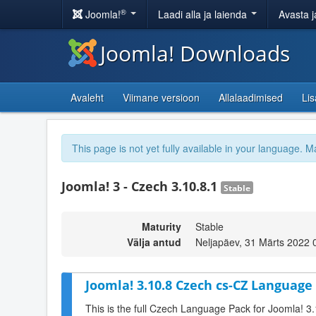
®
Joomla!
Laadi alla ja laienda
Avasta j
Joomla! Downloads
Avaleht
Viimane versioon
Allalaadimised
Li
This page is not yet fully available in your language. M
Joomla! 3 - Czech 3.10.8.1
Stable
Maturity
Stable
Välja antud
Neljapäev, 31 Märts 2022 
Joomla! 3.10.8 Czech cs-CZ Language 
This is the full Czech Language Pack for Joomla! 3