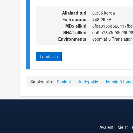
Allalaaditud
8,335 korda
Faili suurus
448.29 kB
MD5 allkiri
8fea3155e528417fbc
SHA1 allkiri
da9fa73c3e98c29b2
Environments
Joomla! 3 Translation
Laadi alla
Sa oled siin:
Pealeht
/
Keelepakid
/
Joomla 3 Lan
Avaleht
Meist