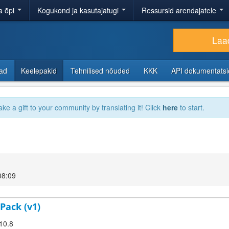
a õpi
Kogukond ja kasutajatugi
Ressursid arendajatele
Laad
sad
Keelepakid
Tehnilised nõuded
KKK
API dokumentats
ake a gift to your community by translating it! Click
here
to start.
08:09
Pack (v1)
.10.8