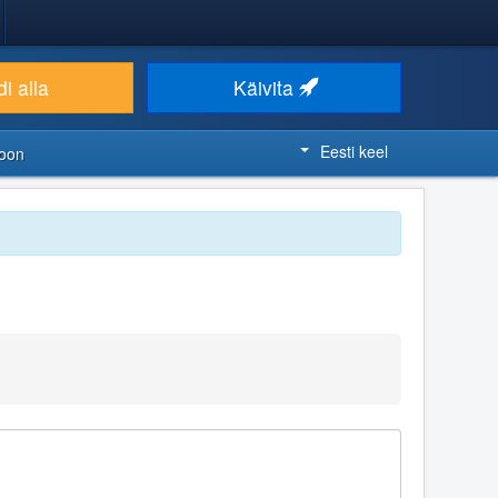
i alla
Käivita
Eesti keel
ioon