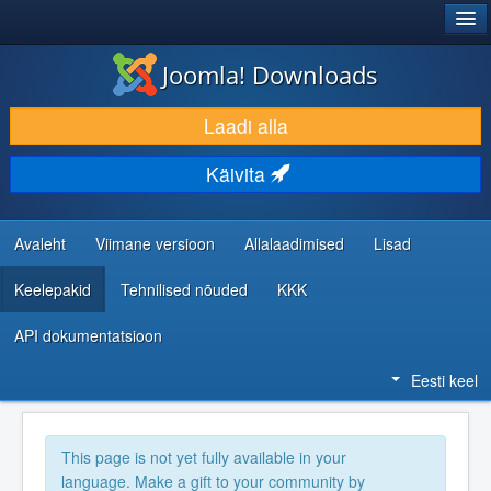
®
JOOMLA!
Joomla! Downloads
LAADI ALLA JA LAIENDA
Laadi alla
AVASTA JA ÕPI
Käivita
KOGUKOND JA KASUTAJATUGI
RESSURSID ARENDAJATELE
Avaleht
Viimane versioon
Allalaadimised
Lisad
Keelepakid
Tehnilised nõuded
KKK
API dokumentatsioon
Eesti keel
This page is not yet fully available in your
language. Make a gift to your community by