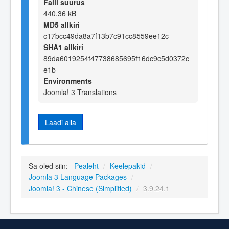
Faili suurus
440.36 kB
MD5 allkiri
c17bcc49da8a7f13b7c91cc8559ee12c
SHA1 allkiri
89da6019254f47738685695f16dc9c5d0372c
e1b
Environments
Joomla! 3 Translations
Laadi alla
Sa oled siin:
Pealeht
/
Keelepakid
/
Joomla 3 Language Packages
/
Joomla! 3 - Chinese (Simplified)
/
3.9.24.1