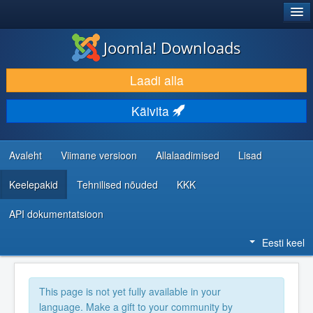
®
JOOMLA!
Joomla! Downloads
LAADI ALLA JA LAIENDA
Laadi alla
AVASTA JA ÕPI
Käivita
KOGUKOND JA KASUTAJATUGI
RESSURSID ARENDAJATELE
Avaleht
Viimane versioon
Allalaadimised
Lisad
Keelepakid
Tehnilised nõuded
KKK
API dokumentatsioon
Eesti keel
This page is not yet fully available in your
language. Make a gift to your community by