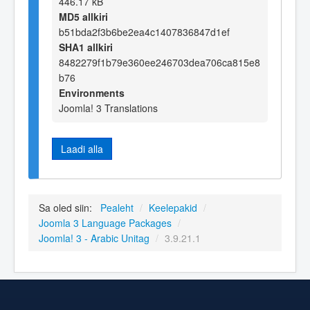
446.17 kB
MD5 allkiri
b51bda2f3b6be2ea4c1407836847d1ef
SHA1 allkiri
8482279f1b79e360ee246703dea706ca815e8
b76
Environments
Joomla! 3 Translations
Laadi alla
Sa oled siin:
Pealeht
/
Keelepakid
/
Joomla 3 Language Packages
/
Joomla! 3 - Arabic Unitag
/
3.9.21.1