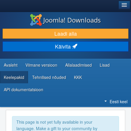
®
JOOMLA!
Joomla! Downloads
LAADI ALLA JA LAIENDA
Laadi alla
AVASTA JA ÕPI
Käivita
KOGUKOND JA KASUTAJATUGI
RESSURSID ARENDAJATELE
Avaleht
Viimane versioon
Allalaadimised
Lisad
Keelepakid
Tehnilised nõuded
KKK
API dokumentatsioon
Eesti keel
This page is not yet fully available in your
language. Make a gift to your community by