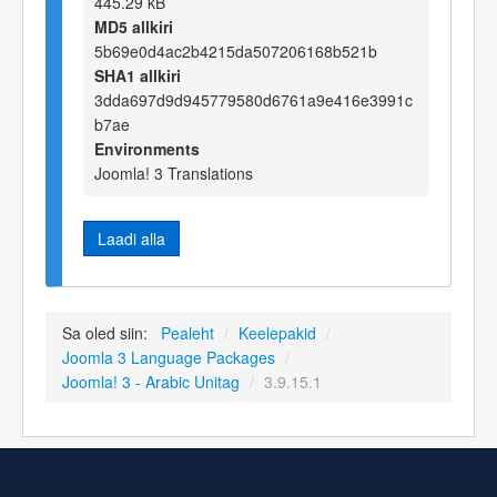
445.29 kB
MD5 allkiri
5b69e0d4ac2b4215da507206168b521b
SHA1 allkiri
3dda697d9d945779580d6761a9e416e3991c
b7ae
Environments
Joomla! 3 Translations
Laadi alla
Sa oled siin:
Pealeht
/
Keelepakid
/
Joomla 3 Language Packages
/
Joomla! 3 - Arabic Unitag
/
3.9.15.1