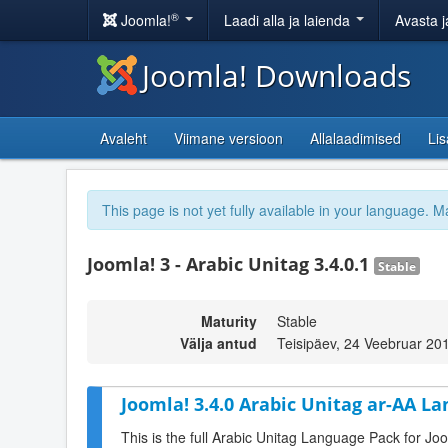
®
Joomla!
Laadi alla ja laienda
Avasta j
Joomla! Downloads
Avaleht
Viimane versioon
Allalaadimised
Li
This page is not yet fully available in your language. M
Joomla! 3 - Arabic Unitag 3.4.0.1
Stable
Maturity
Stable
Välja antud
Teisipäev, 24 Veebruar 20
Joomla! 3.4.0 Arabic Unitag ar-AA La
This is the full Arabic Unitag Language Pack for Jo