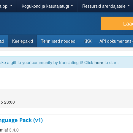
a õpi
Kogukond ja kasutajatugi
Ressursid arendajatele
Laad
sad
Keelepakid
Tehnilised nõuded
KKK
API dokumentats
ake a gift to your community by translating it! Click
here
to start.
15 23:00
nguage Pack (v1)
omla! 3.4.0