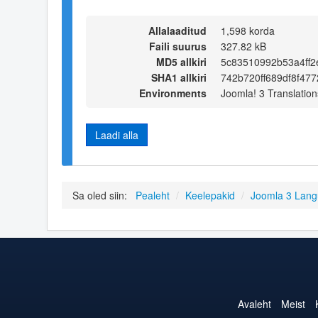
Allalaaditud
1,598 korda
Faili suurus
327.82 kB
MD5 allkiri
5c83510992b53a4ff2
SHA1 allkiri
742b720ff689df8f47
Environments
Joomla! 3 Translation
Laadi alla
Sa oled siin:
Pealeht
/
Keelepakid
/
Joomla 3 Lan
Avaleht
Meist