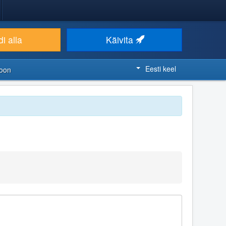
i alla
Käivita
Eesti keel
ioon