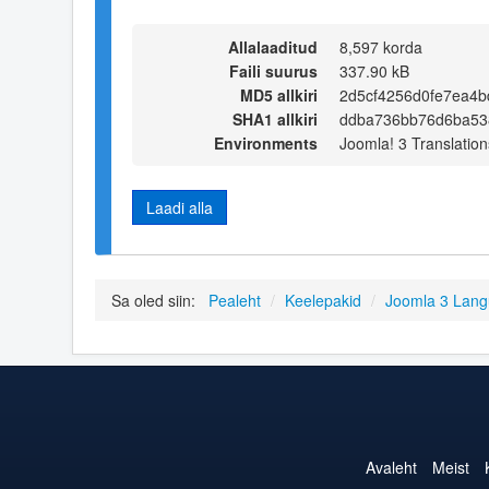
Allalaaditud
8,597 korda
Faili suurus
337.90 kB
MD5 allkiri
2d5cf4256d0fe7ea4
SHA1 allkiri
ddba736bb76d6ba538
Environments
Joomla! 3 Translation
Laadi alla
Sa oled siin:
Pealeht
/
Keelepakid
/
Joomla 3 Lan
Avaleht
Meist