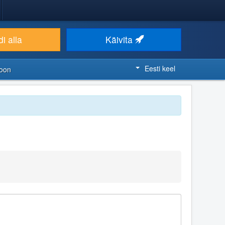
i alla
Käivita
Eesti keel
ioon