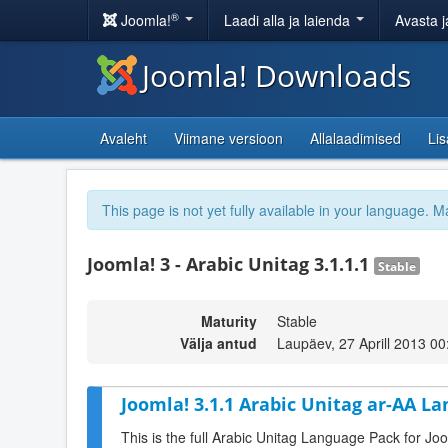
®
Joomla!
Laadi alla ja laienda
Avasta j
Joomla! Downloads
Avaleht
Viimane versioon
Allalaadimised
Li
This page is not yet fully available in your language. M
Joomla! 3 - Arabic Unitag 3.1.1.1
Stable
Maturity
Stable
Välja antud
Laupäev, 27 Aprill 2013 00
Joomla! 3.1.1 Arabic Unitag ar-AA La
This is the full Arabic Unitag Language Pack for Jo