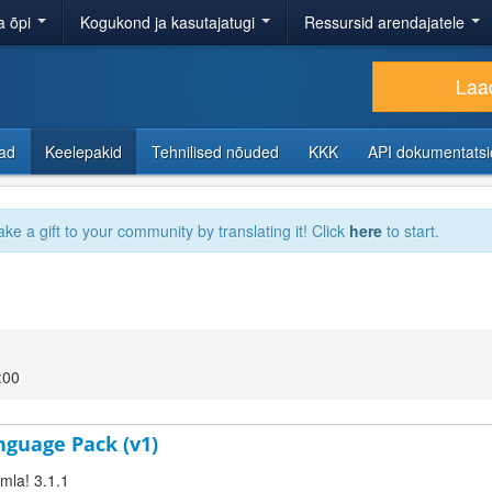
a õpi
Kogukond ja kasutajatugi
Ressursid arendajatele
Laad
sad
Keelepakid
Tehnilised nõuded
KKK
API dokumentats
ake a gift to your community by translating it! Click
here
to start.
:00
nguage Pack (v1)
omla! 3.1.1