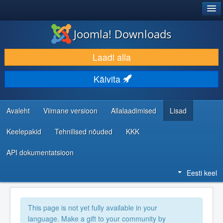
®
JOOMLA!
Joomla! Downloads
LAADI ALLA JA LAIENDA
Laadi alla
AVASTA JA ÕPI
Käivita
KOGUKOND JA KASUTAJATUGI
RESSURSID ARENDAJATELE
Avaleht
Viimane versioon
Allalaadimised
Lisad
Keelepakid
Tehnilised nõuded
KKK
API dokumentatsioon
Eesti keel
This page is not yet fully available in your
language. Make a gift to your community by