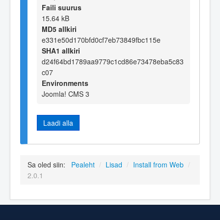
Faili suurus
15.64 kB
MD5 allkiri
e331e50d170bfd0cf7eb73849fbc115e
SHA1 allkiri
d24f64bd1789aa9779c1cd86e73478eba5c83
c07
Environments
Joomla! CMS 3
Laadi alla
Sa oled siin:
Pealeht
/
Lisad
/
Install from Web
/
2.0.1