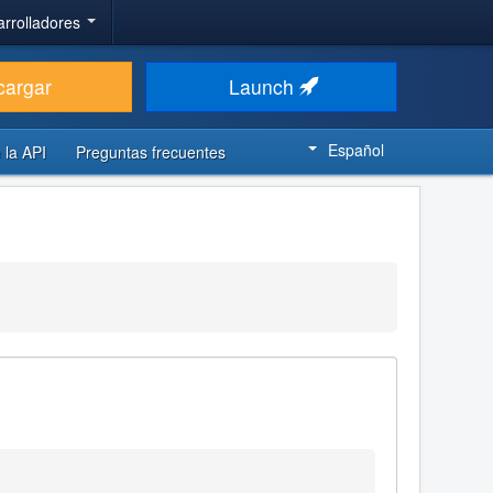
arrolladores
cargar
Launch
Español
 la API
Preguntas frecuentes