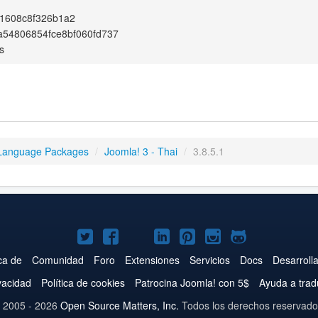
1608c8f326b1a2
54806854fce8bf060fd737
s
Language Packages
/
Joomla! 3 - Thai
/
3.8.5.1
Joomla!
Joomla!
Joomla!
Joomla!
Joomla!
Joomla!
Joomla!
en
en
en
en
en
en
en
ca de
Comunidad
Foro
Extensiones
Servicios
Docs
Desarroll
Twitter
Facebook
YouTube
LinkedIn
Pinterest
Instagram
GitHub
ivacidad
Política de cookies
Patrocina Joomla! con 5$
Ayuda a trad
 2005 - 2026
Open Source Matters, Inc.
Todos los derechos reservado