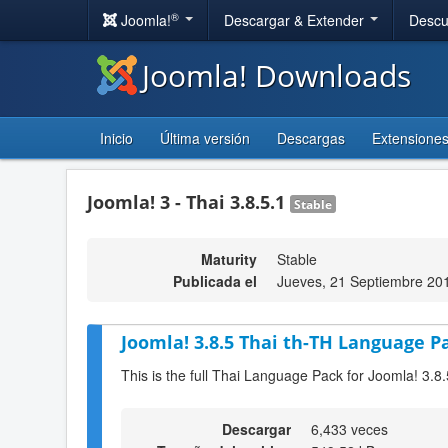
®
Joomla!
Descargar & Extender
Descu
Joomla! Downloads
Inicio
Última versión
Descargas
Extensione
Joomla! 3 - Thai 3.8.5.1
Stable
Maturity
Stable
Publicada el
Jueves, 21 Septiembre 20
Joomla! 3.8.5 Thai th-TH Language Pa
This is the full Thai Language Pack for Joomla! 3.8.
Descargar
6,433 veces