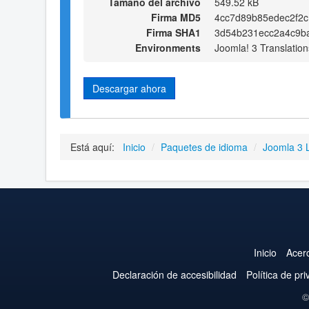
Tamaño del archivo
549.52 kB
Firma MD5
4cc7d89b85edec2f2c
Firma SHA1
3d54b231ecc2a4c9ba
Environments
Joomla! 3 Translation
Descargar ahora
Está aquí:
Inicio
/
Paquetes de idioma
/
Joomla 3 
Inicio
Acer
Declaración de accesibilidad
Política de pr
©