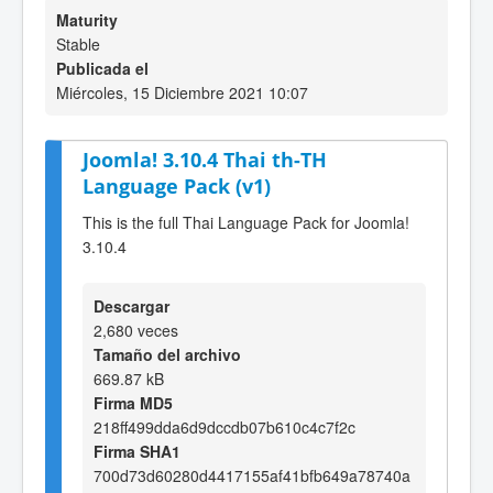
Maturity
Stable
Publicada el
Miércoles, 15 Diciembre 2021 10:07
Joomla! 3.10.4 Thai th-TH
Language Pack (v1)
This is the full Thai Language Pack for Joomla!
3.10.4
Descargar
2,680 veces
Tamaño del archivo
669.87 kB
Firma MD5
218ff499dda6d9dccdb07b610c4c7f2c
Firma SHA1
700d73d60280d4417155af41bfb649a78740a