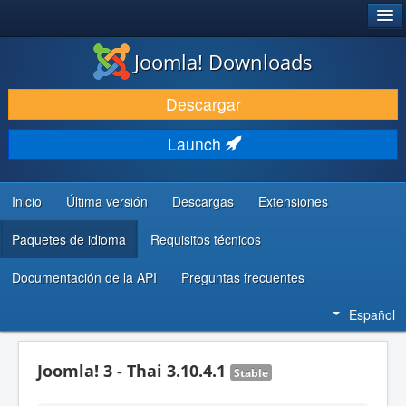
®
JOOMLA!
Joomla! Downloads
DESCARGAR & EXTENDER
Descargar
DESCUBRE & APRENDE
Launch
COMUNIDAD & SOPORTE
RECURSOS PARA DESARROLLADORES
Inicio
Última versión
Descargas
Extensiones
Paquetes de idioma
Requisitos técnicos
Documentación de la API
Preguntas frecuentes
Español
Joomla! 3 - Thai 3.10.4.1
Stable