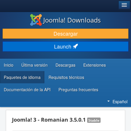
®
JOOMLA!
Joomla! Downloads
DESCARGAR & EXTENDER
Descargar
DESCUBRE & APRENDE
Launch
COMUNIDAD & SOPORTE
RECURSOS PARA DESARROLLADORES
Inicio
Última versión
Descargas
Extensiones
Paquetes de idioma
Requisitos técnicos
Documentación de la API
Preguntas frecuentes
Español
Joomla! 3 - Romanian 3.5.0.1
Stable