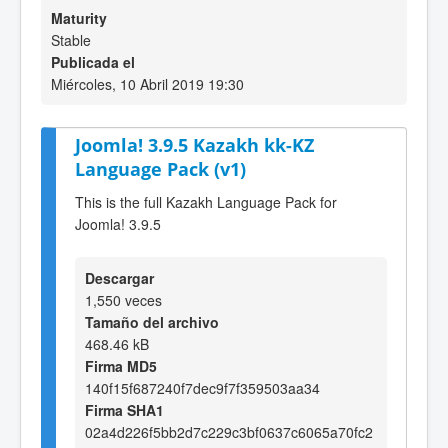
Maturity
Stable
Publicada el
Miércoles, 10 Abril 2019 19:30
Joomla! 3.9.5 Kazakh kk-KZ
Language Pack (v1)
This is the full Kazakh Language Pack for
Joomla! 3.9.5
Descargar
1,550 veces
Tamaño del archivo
468.46 kB
Firma MD5
140f15f687240f7dec9f7f359503aa34
Firma SHA1
02a4d226f5bb2d7c229c3bf0637c6065a70fc2