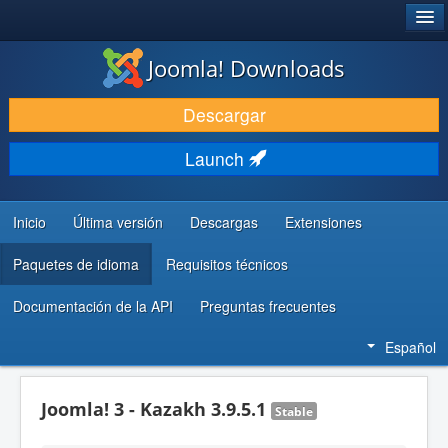
®
JOOMLA!
Joomla! Downloads
DESCARGAR & EXTENDER
Descargar
DESCUBRE & APRENDE
Launch
COMUNIDAD & SOPORTE
RECURSOS PARA DESARROLLADORES
Inicio
Última versión
Descargas
Extensiones
Paquetes de idioma
Requisitos técnicos
Documentación de la API
Preguntas frecuentes
Español
Joomla! 3 - Kazakh 3.9.5.1
Stable