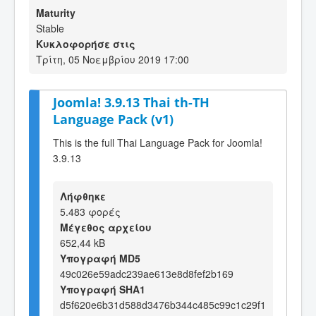
Maturity
Stable
Κυκλοφορήσε στις
Τρίτη, 05 Νοεμβρίου 2019 17:00
Joomla! 3.9.13 Thai th-TH
Language Pack (v1)
This is the full Thai Language Pack for Joomla!
3.9.13
Λήφθηκε
5.483 φορές
Μέγεθος αρχείου
652,44 kB
Υπογραφή MD5
49c026e59adc239ae613e8d8fef2b169
Υπογραφή SHA1
d5f620e6b31d588d3476b344c485c99c1c29f1