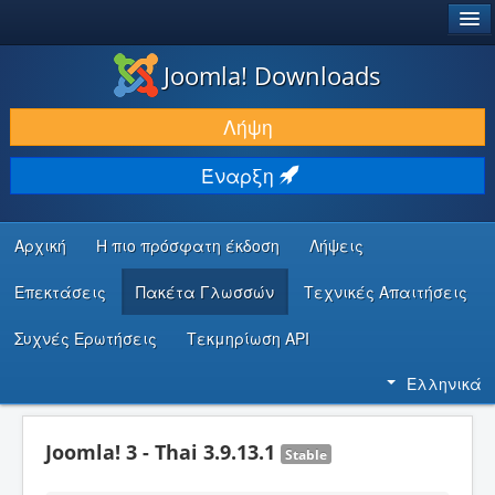
®
JOOMLA!
Joomla! Downloads
ΛΉΨΕΙΣ & ΕΠΕΚΤΆΣΕΙΣ
Λήψη
ΕΎΡΕΣΗ & ΜΆΘΗΣΗ
Έναρξη
ΚΟΙΝΌΤΗΤΑ & ΥΠΟΣΤΉΡΙΞΗ
ΠΌΡΟΙ ΠΡΟΓΡΑΜΜΑΤΙΣΤΏΝ
Αρχική
Η πιο πρόσφατη έκδοση
Λήψεις
Επεκτάσεις
Πακέτα Γλωσσών
Τεχνικές Απαιτήσεις
Συχνές Ερωτήσεις
Τεκμηρίωση API
Ελληνικά
Joomla! 3 - Thai 3.9.13.1
Stable