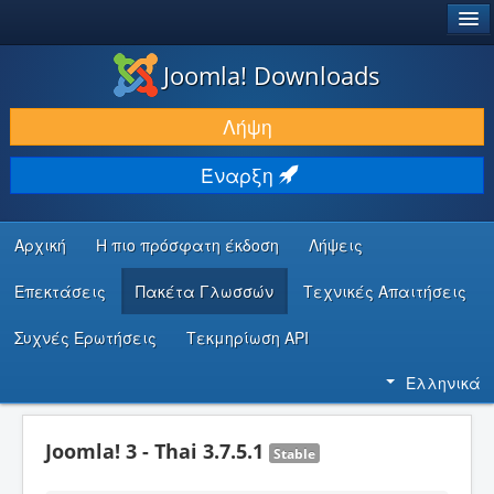
®
JOOMLA!
Joomla! Downloads
ΛΉΨΕΙΣ & ΕΠΕΚΤΆΣΕΙΣ
Λήψη
ΕΎΡΕΣΗ & ΜΆΘΗΣΗ
Έναρξη
ΚΟΙΝΌΤΗΤΑ & ΥΠΟΣΤΉΡΙΞΗ
ΠΌΡΟΙ ΠΡΟΓΡΑΜΜΑΤΙΣΤΏΝ
Αρχική
Η πιο πρόσφατη έκδοση
Λήψεις
Επεκτάσεις
Πακέτα Γλωσσών
Τεχνικές Απαιτήσεις
Συχνές Ερωτήσεις
Τεκμηρίωση API
Ελληνικά
Joomla! 3 - Thai 3.7.5.1
Stable