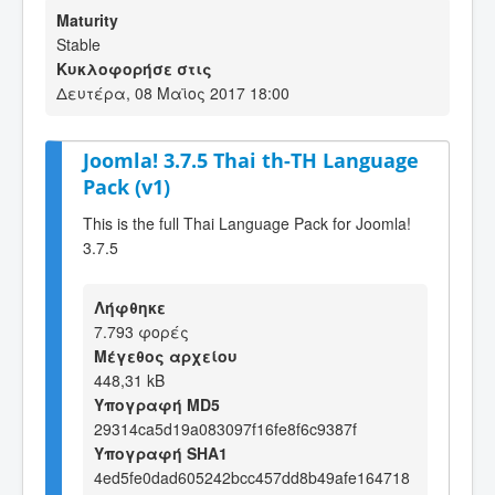
Maturity
Stable
Κυκλοφορήσε στις
Δευτέρα, 08 Μαϊος 2017 18:00
Joomla! 3.7.5 Thai th-TH Language
Pack (v1)
This is the full Thai Language Pack for Joomla!
3.7.5
Λήφθηκε
7.793 φορές
Μέγεθος αρχείου
448,31 kB
Υπογραφή MD5
29314ca5d19a083097f16fe8f6c9387f
Υπογραφή SHA1
4ed5fe0dad605242bcc457dd8b49afe164718