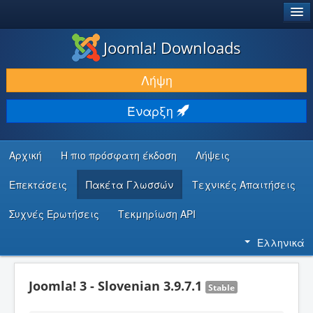
®
JOOMLA!
Joomla! Downloads
ΛΉΨΕΙΣ & ΕΠΕΚΤΆΣΕΙΣ
Λήψη
ΕΎΡΕΣΗ & ΜΆΘΗΣΗ
Έναρξη
ΚΟΙΝΌΤΗΤΑ & ΥΠΟΣΤΉΡΙΞΗ
ΠΌΡΟΙ ΠΡΟΓΡΑΜΜΑΤΙΣΤΏΝ
Αρχική
Η πιο πρόσφατη έκδοση
Λήψεις
Επεκτάσεις
Πακέτα Γλωσσών
Τεχνικές Απαιτήσεις
Συχνές Ερωτήσεις
Τεκμηρίωση API
Ελληνικά
Joomla! 3 - Slovenian 3.9.7.1
Stable