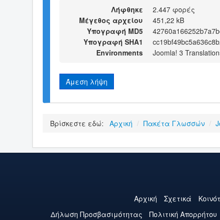
Λήφθηκε
2.447 φορές
Μέγεθος αρχείου
451,22 kB
Υπογραφή MD5
42760a166252b7a7b
Υπογραφή SHA1
cc19bf49bc5a636c8b
Environments
Joomla! 3 Translation
Άμεση λήψη
Βρίσκεστε εδώ:
Αρχική
/
Πακέτα Γλωσσών
/
J
Αρχική
Σχετικά
Κοινό
Δήλωση Προσβασιμότητας
Πολιτική Aπορρήτου