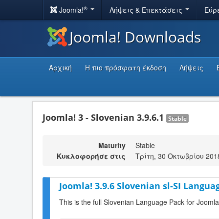
®
Joomla!
Λήψεις & Επεκτάσεις
Εύρ
Joomla! Downloads
Αρχική
Η πιο πρόσφατη έκδοση
Λήψεις
Joomla! 3 - Slovenian 3.9.6.1
Stable
Maturity
Stable
Κυκλοφορήσε στις
Τρίτη, 30 Οκτωβρίου 201
Joomla! 3.9.6 Slovenian sl-SI Langua
This is the full Slovenian Language Pack for Joomla