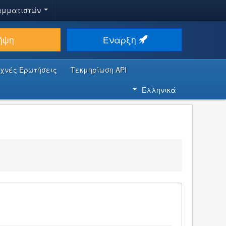
αμματιστών
ήψη
Έναρξη
υχνές Ερωτήσεις
Τεκμηρίωση API
Ελληνικά