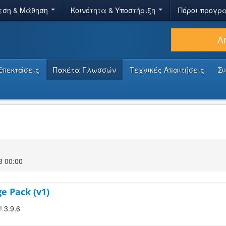
εση & Μάθηση
Κοινότητα & Υποστήριξη
Πόροι προγρ
Λ
Επεκτάσεις
Πακέτα Γλωσσών
Τεχνικές Απαιτήσεις
Σ
8 00:00
ge Pack (v1)
! 3.9.6