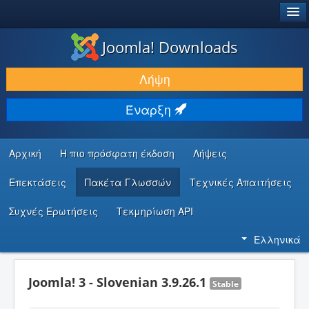
®
JOOMLA!
Joomla! Downloads
ΛΉΨΕΙΣ & ΕΠΕΚΤΆΣΕΙΣ
Λήψη
ΕΎΡΕΣΗ & ΜΆΘΗΣΗ
Έναρξη
ΚΟΙΝΌΤΗΤΑ & ΥΠΟΣΤΉΡΙΞΗ
ΠΌΡΟΙ ΠΡΟΓΡΑΜΜΑΤΙΣΤΏΝ
Αρχική
Η πιο πρόσφατη έκδοση
Λήψεις
Επεκτάσεις
Πακέτα Γλωσσών
Τεχνικές Απαιτήσεις
Συχνές Ερωτήσεις
Τεκμηρίωση API
Ελληνικά
Joomla! 3 - Slovenian 3.9.26.1
Stable