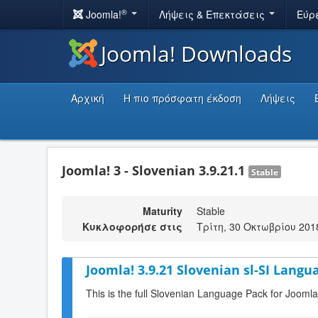
®
Joomla!
Λήψεις & Επεκτάσεις
Εύρ
Joomla! Downloads
Αρχική
Η πιο πρόσφατη έκδοση
Λήψεις
Joomla! 3 - Slovenian 3.9.21.1
Stable
Maturity
Stable
Κυκλοφορήσε στις
Τρίτη, 30 Οκτωβρίου 201
Joomla! 3.9.21 Slovenian sl-SI Langu
This is the full Slovenian Language Pack for Joomla