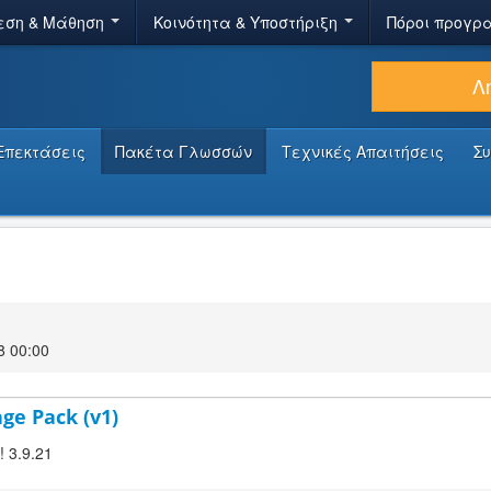
εση & Μάθηση
Κοινότητα & Υποστήριξη
Πόροι προγρ
Λ
Επεκτάσεις
Πακέτα Γλωσσών
Τεχνικές Απαιτήσεις
Σ
8 00:00
age Pack (v1)
! 3.9.21