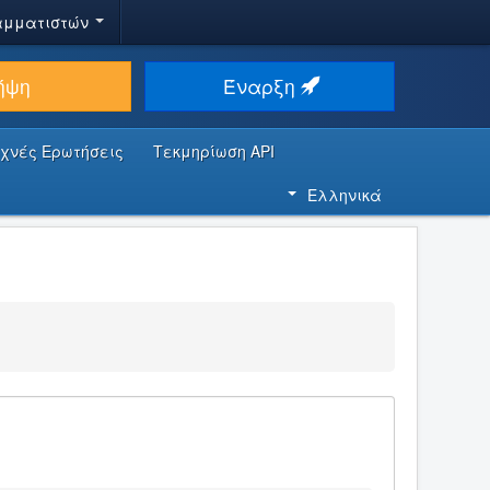
αμματιστών
ήψη
Έναρξη
υχνές Ερωτήσεις
Τεκμηρίωση API
Ελληνικά