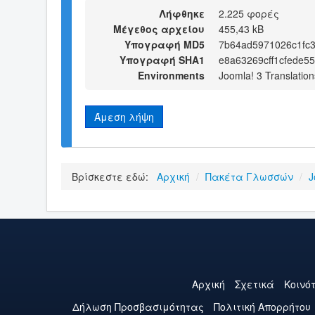
Λήφθηκε
2.225 φορές
Μέγεθος αρχείου
455,43 kB
Υπογραφή MD5
7b64ad5971026c1fc3
Υπογραφή SHA1
e8a63269cff1cfede5
Environments
Joomla! 3 Translation
Άμεση λήψη
Βρίσκεστε εδώ:
Αρχική
/
Πακέτα Γλωσσών
/
J
Αρχική
Σχετικά
Κοινό
Δήλωση Προσβασιμότητας
Πολιτική Aπορρήτου